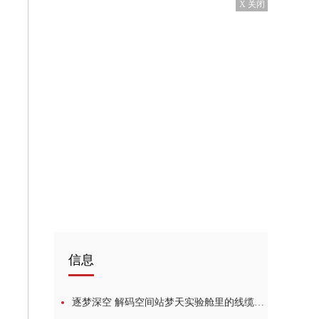
X 关闭
信息
逐梦深空 解码空间站梦天实验舱里的线缆“黑科技”_世界播报