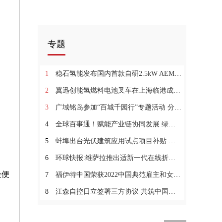
专题
1
稳石氢能发布国内首款自研2.5kW AEM电解槽
2
翼迅创能氢燃料电池叉车在上海临港成功交付
3
广域铭岛参加“百城千园行”专题活动 分享流程行业数字化转型案例:资讯
4
全球百事通！赋能产业链协同发展 绿色能源管理创赢计划主题生态活动成功举办
5
蚌埠出台光伏建筑应用试点项目补贴 观速讯
6
环球快报:维萨拉推出适新一代在线折光仪平台 PolarisTM
最便
7
福伊特中国荣获2022中国典范雇主和女性领导力发展典范企业
8
江森自控日立签署三方协议 共筑中国开发区发展“绿色之路”