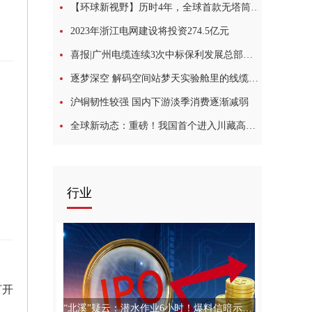
【环球新视野】历时4年，全球首款无塔筒浮式风机终于出海
2023年浙江电网建设将投资274.5亿元
喜报|广州电缆连续3次中标保利发展总部集采项目_世界头条
逐梦深空 解码空间站梦天实验舱里的线缆“黑科技”-环球热议
沪铜韧性较强 国内下游淡季消费逐渐减弱
全球新动态：重磅！我国首个进入川藏高原腹地特高压工程开建
案
行业
打开
“北溪”疑云：潜水作业6小时！爆料信暗示美国牵涉“北溪”爆炸:焦点简讯