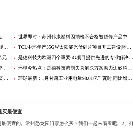
点
世界即时：苏州伟康塑料因抽检不合格被暂停产品中标资格6个月
广汇集团与宁东基地管委会签约建设煤炭储运基地 规划总投资25亿元_环球报资讯
TCL中环年产35GW太阳能光伏硅片项目开工建设|环球今日讯
亿元
是德科技为欧洲四个重要6G项目提供先进的专业解决方
贸泽开售面向蜂窝与Wi-Fi应用的 Linx Technologies IPW系列户外天线
环球今热点：是德科技调制失真解决方案助力迈矽科（ MISIC）加速验证毫米波产品
焦点快报!米尔入门级i.MX6UL开发板的神经网络框架ncnn移植与测试
环球最新：1月甘肃工业用电量98.61亿千瓦时 同比增长8.43％
里买最便宜
是最便宜的。常州恐龙园门票怎么买？我们一起来看看吧。2、