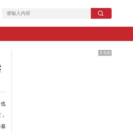
X 关闭
读
，也
度，
费基