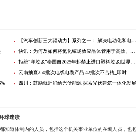
【汽车创新三大驱动力】系列之一： 解决电动化和电池测试挑战的方法探讨:天天
跌
快讯：为何及如何将氮化镓场效应晶体管用于高效、高电压、开关模式电源应用
拒绝“洋垃圾”泰国自2025年起禁止进口塑料垃圾|世界看点
云南抽查250批次电线电缆产品 42批次不合格_即时
6%
四川：鼓励就近消纳光伏能源 探索光伏建筑一体化发
-环球速读
们都知道体制内的人员，包括这个机关事业单位的在编人员，也