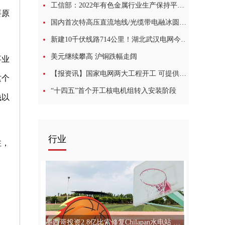
工信部：2022年有色金属行业生产保持平稳 工业增加值同比增长5.2%:滚动
要原
国内首次特高压直流地线/光缆带电融冰圆满成功
新建10千伏线路714公里！湖北武汉电网今年新开工及续建配网工程770个
美元继续攀高 沪铜跌幅走阔
事业
【报资讯】国家电网两大工程开工 可提供就业岗位超2万个
这个
“十四五”首个开工核电机组转入安装阶段
钱以
行业
注，
墨西哥投资2.8亿比索修复Chilapan水电站 环球今热点