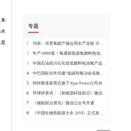
，来
专题
遇水
位是
1
河南：培育氢能产储运用全产业链 示范推广氢电油气综合能源站
2
年产10000套！氢通新能源氢燃料电池制造项目落地新疆甘泉堡_今日热搜
3
中国石油四川石化首批燃料电池氢产品供应成都市场
4
中巴国际合作共建“低碳和氢冶金实验室”|世界观热点
5
阿特斯喜获黑石旗下Aypa Power公司487 兆瓦时SolBank储能系统订单
6
环球快资讯：《新能源科技前沿》微信公众号开通
7
《储能前沿资讯》微信公众号开通
8
《中国生物质能源大全 2019》正式发布！-全球热点评