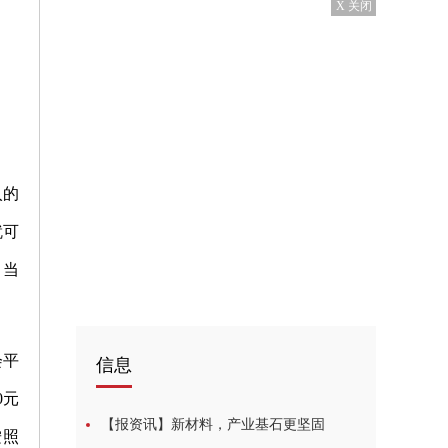
X 关闭
入的
就可
，当
会平
信息
0元
【报资讯】新材料，产业基石更坚固
按照