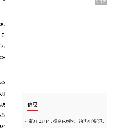
X 关闭
0G
，公
等方
o-
卷全
3月
信息
模块
O草
轰34+21+14，掘金1-0领先！约基奇创纪录，浓眉40+10无力回天
24