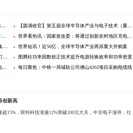
7月19-21日，2023世界半导体大会暨南京国际半导体博览会将在南京举办
【圆满收官】第五届全球半导体产业与电子技术（重庆）博览会精彩回顾！ 今日快讯
世界热头条丨ICH连接器线束加工展会16日在深圳开幕，客流如潮
世界看热讯：国家发改委：将通过创新农村地区充电基础设施建设、运营、维护模式
韩国半导体“触底”？主要企业利润大幅下降 政府密集出台文件-世界通讯
世界短讯！近50亿，全球半导体产业再添重大并购案
环球热文：“魔改”公路 让你远行无忧——瑞典率先打造世界首条永久性充电公路
图腾柱功率因数校正技术提升电源转换效率和功率密度
【环球新要闻】电池充电状态和运行状态监控提升电池的使用效率与安全性
每日聚焦：中铁一局城轨公司佛山4202项目采购电缆线
再创新高
超15%，联特科技涨逾12%突破200元大关，中京电子涨停，仕