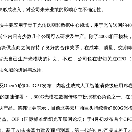
未形成收入，对公司未来业绩的影响存在不确定性。
模块主要应用于骨干光传送网和数据中心领域，用于光传送网的40
前业内只有少数几个公司可以研发及生产。除了400G相干模块
模块供应商之间保持了良好的合作关系，在成本、质量、交期
无自己生产光模块的计划。不过，公司也在密切关注CPO（c
在光模块领域的进展与应用。
及OpenAI的ChatGPT发布，内容生成式人工智能消费级应用席
心的加速部署下，800G光模在数据传输中扮演核心角色之一。在
块产品。德邦证券表示，目前北美云厂商巨头持续看好800G光
受益。OIF（国际标准组织光互联网论坛）于4月初发布首个CP
。基于AI未来算力建设预期测算，第一代的CPO产品或将于20