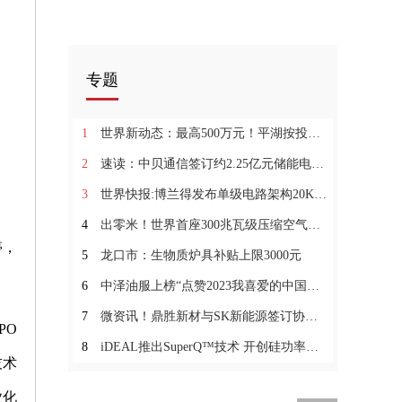
专题
1
世界新动态：最高500万元！平湖按投资额10%给予用户侧储能项目一次性补助！
2
速读：中贝通信签订约2.25亿元储能电池系统采购供应保证框架协议
3
世界快报:博兰得发布单级电路架构20KW充电桩模块，赋能全新充电体验
4
出零米！世界首座300兆瓦级压缩空气储能电站
停，
5
龙口市：生物质炉具补贴上限3000元
6
中泽油服上榜“点赞2023我喜爱的中国品牌”名单，彰显品牌影响力
7
微资讯！鼎胜新材与SK新能源签订协议 后者拟采购3.24万吨锂电池铝箔
PO
8
iDEAL推出SuperQ™技术 开创硅功率器件性能新时代 世界热消息
技术
业化