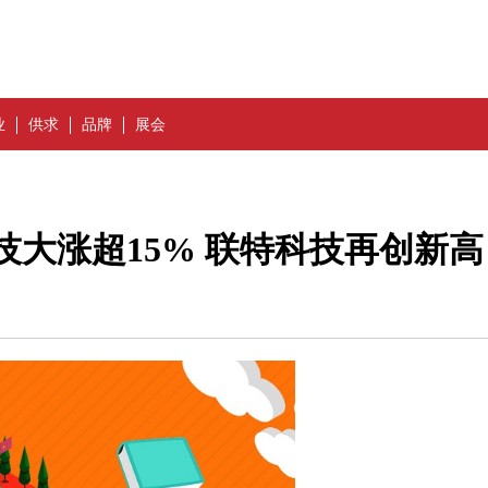
业
供求
品牌
展会
技大涨超15% 联特科技再创新高