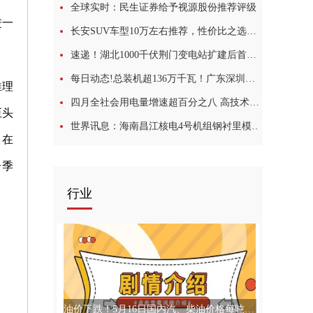
全球实时：民生证券给予视源股份推荐评级
进一
长安SUV车型10万左右推荐，性价比之选，选车逃不开这几款 今日播报
速递！湖北1000千伏荆门变电站扩建后首次集中检修顺利完成
每日动态!总装机超136万千瓦！广东深圳在役最大容量燃机电厂全面投产
推理
四月全社会用电量增速超百分之八 高技术及装备制造业用电量增长超一成
巨头
世界讯息：海南昌江核电4号机组钢衬里模块五吊装成功
，在
一季
行业
油价下跌！5月16日国内汽、柴油价格每吨分别降低380元和365元