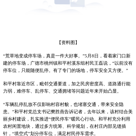
【资料图】
“荒草地变成停车场，真是一件大好事。”5月8日，看着家门口新
建的停车场，广德市桃州镇和平村溪东组村民王磊说，“以前没有
停车位，只能随便乱停。有了专门的场地，停车安全又方便。”
和平村靠近市区，毗邻交通要道，加之民房密度高、道路通行能
力弱，难停车、乱停车、交通拥堵等问题近年来开始凸显。
“车辆乱停乱放不仅影响村容村貌，也堵塞交通，带来安全隐
患。”和平村党总支书记樊胜燕告诉记者，去年以来，该村结合美
丽乡村建设，扎实推进“便民停车”暖民心行动。和平村充分利用
农村闲置地块，通过多方统筹、科学规划，在村庄内部见缝插
针，“填空式”划分停车位，满足村民停车需求。