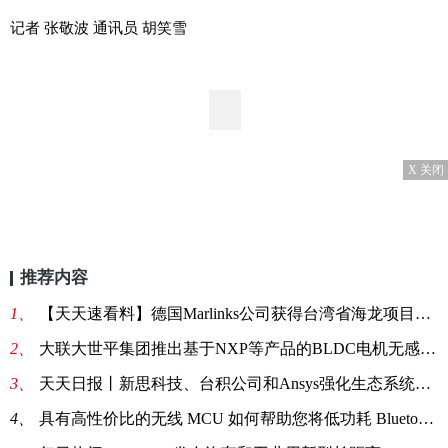
记者 张敬波 通讯员 胡笑雪
X 关闭
推荐内容
1、
【天天速看料】德国Marlinks公司获得台湾省海龙项目海底电缆监测合同
2、
大联大世平集团推出基于NXP等产品的BLDC电机无感方波驱动方案_环球实时
3、
天天日报丨新思科技、台积公司和Ansys强化生态系统合作，共促多裸晶芯片系统发展
4、
具有高性价比的无线 MCU 如何帮助您将低功耗 Bluetooth 技术应用到更多产品中 今日要闻