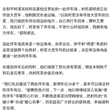
在和平村溪东组和吴家组交界处的一处停车场，村民易明虎正在
停放大货车，他刚跑完长途运输。“以前村里没有停放大货车的位
置，我只能把车停在很远的地方，自己再打车回来，费时又费
力。现在好了，村里有了停车场，不管什么时候回来，我都有地
方停车。”易明虎说。
该处停车场原来是一块边角地，杂草丛生。和平村“两委”考虑到
这里连接两个自然村，村里大货车司机比较多，决定将边角地改
建成一处休闲停车场。
在规划停车位的同时，他们保留了部分原有景观，增设木制秋千
和石桌石凳等，供村民茶余饭后休闲。
“我们先后建设了两处停车场，新增车位30多个，基本可以保证村
民停车有位。”据樊胜燕介绍，下一步，他们将继续深入实施“便
民停车”等暖民心行动，不断推进基层治理精细化，把村民的“关
键小事”办成“暖心实事”，切实提高广大群众的获得感、幸福感和
安全感。