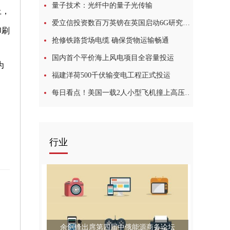
量子技术：光纤中的量子光传输
上，
爱立信投资数百万英镑在英国启动6G研究项目
印刷
抢修铁路货场电缆 确保货物运输畅通
国内首个平价海上风电项目全容量投运
为
福建洋荷500千伏输变电工程正式投运
每日看点！美国一载2人小型飞机撞上高压电缆线 致周边大规模停电
行业
余剑锋出席第四届中俄能源商务论坛