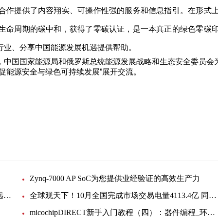
合作提供了内容翔实、可操作性强的服务和信息指引。在形式
生命周期的碳中和，获得了零碳认证，是一本真正的绿色零碳
行业、分享中国能源发展机遇提供帮助。
，中国国家能源局和俄罗斯总统能源发展战略和生态安全委员会
促能源安全与绿色可持续发展”展开交流。
可持续发展
Zynq-7000 AP SoC为您提供业经验证的高效生产力
天天新动态：宜宾市人大常委会副主任邓前卫莅临远东股份宜宾智能产业园指导调研
全球观天下！10月全国完成市场交易电量4113.4亿 同比增36.1%
micochipDIRECT新手入门教程（四）：器件编程_环球头条