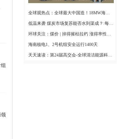
3.3%
全球观热点：全球最大中国造！18MW海上风机，震撼发布！
低温来袭 煤炭市场复苏能否水到渠成？:每日短讯
环球关注：煤价 | 掉得摧枯拉朽 涨得率性潇洒
海南核电1、2号机组安全运行1400天
天天速读：第24届高交会-全球清洁能源科技创新博览会 得到各大媒体广泛关注报道
计组
源领