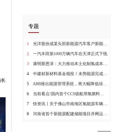
专题
1
光洋股份成某头部新能源汽车客户新能源前轮毂单元总成产品供应商-微速讯
2
一汽丰田第1000万辆汽车在天津正式下线
3
康明斯恩泽：大力推动本土化制氢成本降低
4
中建材新材料基金领投！未势能源完成5.55亿元B轮融资|全球热文
局长
5
ABB推出能源管理系统，将大幅降低绿氢生产成本
6
当前看点!国内首个CCS级船用氢燃料发电装置试验机构认可
7
快资讯丨关于佛山市南海区氢能源车辆资格确认的公示
8
河南省首个新能源配建储能项目并网运行_全球热点