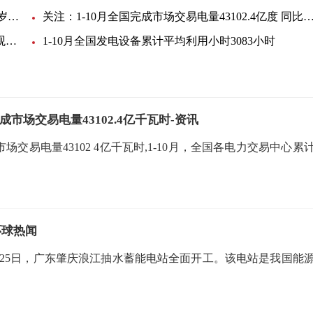
金龙羽董事长兼总经理郑永汉突发疾病逝世 年仅40岁|环球最新
关注：1-10月全国完成市场交易电量43102.4亿度 同比增4
PYTHON25K全局快门CMOS图像传感器演示 世界观热点
1-10月全国发电设备累计平均利用小时3083小时
成市场交易电量43102.4亿千瓦时-资讯
场交易电量43102 4亿千瓦时,1-10月，全国各电力交易中心累
环球热闻
月25日，广东肇庆浪江抽水蓄能电站全面开工。该电站是我国能