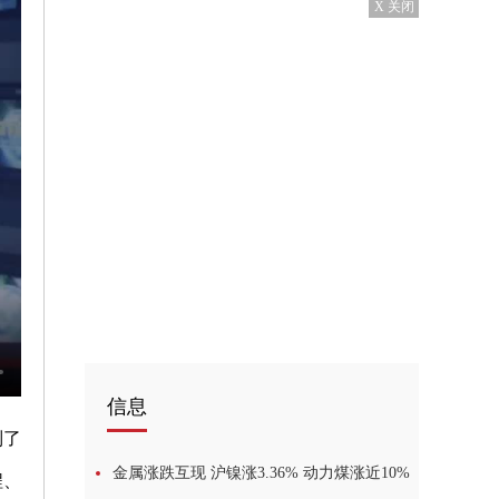
X 关闭
信息
制了
金属涨跌互现 沪镍涨3.36% 动力煤涨近10%
程、