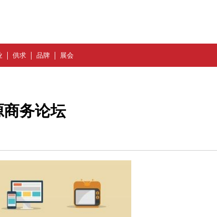
业
供求
品牌
展会
源商务论坛