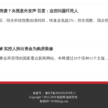
突袭？央视意外发声 百度：这些问题吓死人
后，恒生科技指数由涨转跌，快速走低超2%；恒生指数、国企
待解 实控人拆出资金为购房装修
业局管理的国家重点新闻网站。本网通过10个语种11个文版，
备案号： 豫ICP备2021032478号-3
Copyright ? 2015-2018 电线网 版权所有
邮箱897 18 09@qq.com