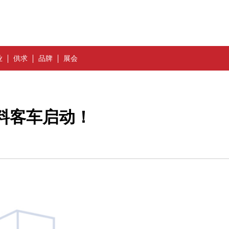
业
供求
品牌
展会
料客车启动！