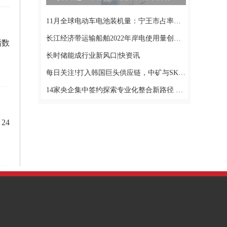
11月全球电动车电池装机量：宁王市占率超40%，比亚迪稳坐第二
长江经济带运输船舶2022年岸电使用量创历史新高-天天观焦点
指数
长时储能成行业新风口|快资讯
每日关注!打入韩国巨头供应链，中矿与SK on强强合作签订三年长单
14家央企集中签约探索专业化整合新路径 未来新能源业务将逐步向主业企业和优势企业集中_全球讯息
24