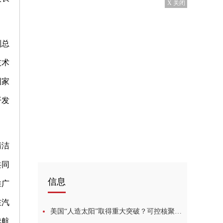
X 关闭
副总
技术
国家
开发
清洁
共同
信息
推广
在汽
美国“人造太阳”取得重大突破？可控核聚变商业化另有他路，超导技术或为关键一环
续航