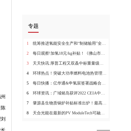
专题
1
统筹推进氢能安全生产和“制储输用”全链条发展 《四川省碳达峰实施方案》印发
2
每日观察!加氢18元/kg补贴！《佛山市南海区促进加氢站建设运营及氢能源车辆运行扶持办法（2022年修订）》发布
3
天天快讯:厚普工程又双叒中标重量级绿氢项目
4
环球热点！突破大功率燃料电池热管理技术 亿华通公开百余项专利为行业共享
5
每日快播：亿华通&申氢宸签署战略合作协议 构建全面纵深协同发展体系
6
环球资讯：广域铭岛获评2022 CEIA中国企业IT大奖
福州
7
肇源县生物质锅炉补贴标准出炉！最高补贴50万元|快资讯
理陈
8
天合光能在最新的PV ModuleTech可融资性评级中再获AAA评级
理刘
校长