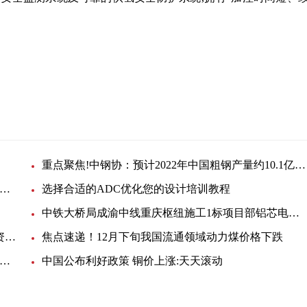
矿业
有限公司
重点聚焦!中钢协：预计2022年中国粗钢产量约10.1亿吨 同比下降2.2%
什么自适应均衡器是收发器设计关键的两大原因_环球短讯
选择合适的ADC优化您的设计培训教程
中铁大桥局成渝中线重庆枢纽施工1标项目部铝芯电缆采购询价
华隆电力电缆因质量问题在蒙东公司暂停产品中标资格6个月_世界热议
焦点速递！12月下旬我国流通领域动力煤价格下跌
南万宁抽查流通领域电线电缆6批次 2批次不合格:最新资讯
中国公布利好政策 铜价上涨:天天滚动