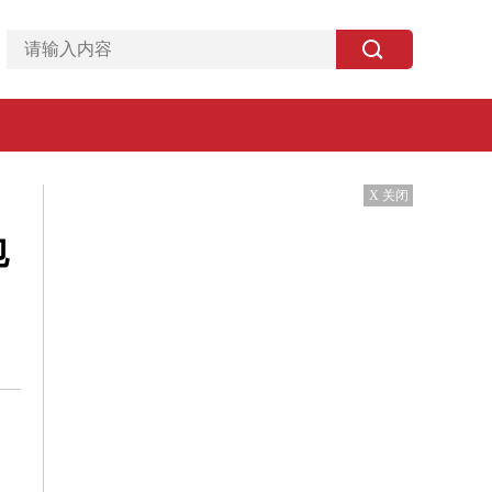
X 关闭
包