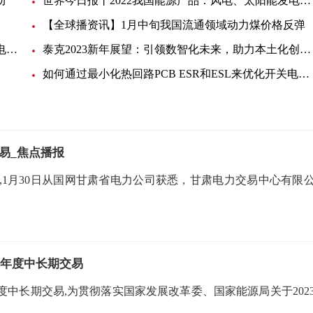
动
世界今日报丨2022我国能源产品：风电、太阳能发电量同比大增
【全球播资讯】1月中旬我国流通领域动力煤价格反弹
安森美半导体碳化硅(SiC)方案应用于太阳能逆变器电源及电动汽车充电桩等 世界实时
泰克2023新年展望：引领数智化未来，助力本土化创新加速腾飞_全球焦点
如何通过最小化热回路PCB ESR和ESL来优化开关电源布局 新要闻
易_焦点播报
1月30日从国网甘肃省电力公司获悉，甘肃电力交易中心有限
年年度中长期交易
度中长期交易,为贯彻落实国家发展改革委、国家能源局关于202