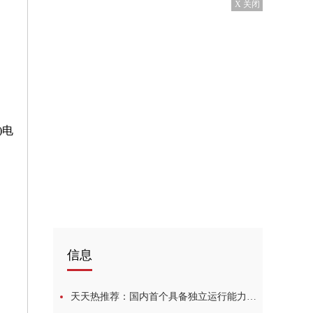
X 关闭
)电
信息
天天热推荐：国内首个具备独立运行能力的新能源储能项目在内蒙古并网通电