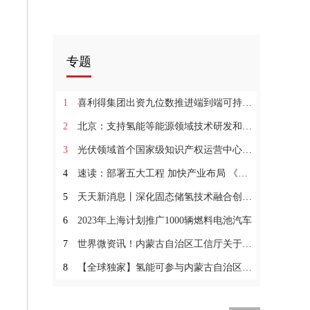
专题
1
喜利得集团出资九位数推进端到端可持续发展
2
北京：支持氢能等能源领域技术研发和产业化落地
3
光伏领域首个国家级知识产权运营中心获批建设
4
速读：部署五大工程 加快产业布局 《长沙市氢能产业发展行动方案（2023-2025年）》印发
5
天天新消息丨深化固态储氢技术融合创新 氢枫集团又一科委课题顺利验收
6
2023年上海计划推广1000辆燃料电池汽车
7
世界微资讯！内蒙古自治区工信厅关于开展新能源装备产品优选推荐工作的通知
8
【全球独家】氢能可参与内蒙古自治区开展新能源装备产品优选推荐工作