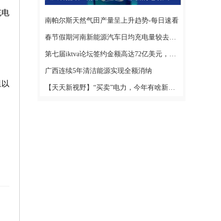
充电
南帕尔斯天然气田产量呈上升趋势-每日速看
春节假期河南新能源汽车日均充电量较去年春节同期增长179.75%-独家焦点
第七届iktva论坛签约金额高达72亿美元，沙特阿美数字公司揭牌
广西连续5年清洁能源实现全额消纳
里以
【天天新视野】“买卖”电力，今年有啥新变化？