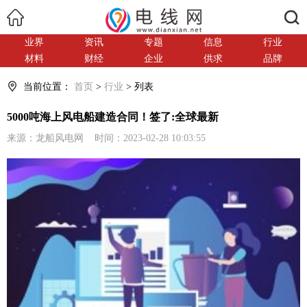
搜索
业界
资讯
专题
信息
行业
材料
财经
企业
供求
品牌
当前位置：
首页
>
行业
> 列表
5000吨海上风电船建造合同！签了:全球最新
来源：龙船风电网 时间：2023-02-28 10:03:55