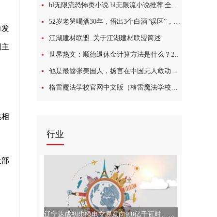
bl无限流恐怖类小说 bl无限流小说推荐|全球今热点
52岁老舅喝酒30年，悟出3个白酒“误区”，个个让人匪夷所思
力发
江湖建材联盟_关于江湖建材联盟简述
国主
世界热文：顺德退休金计算方法是什么？2023顺德领取养老金条件是什么？
他是最嚣张美国人，扬言在中国无人敢动他，最后却被一老人淹死_环球今热点
格雷魔法学校官网中文版（格雷魔法学校官网）_环球消息
供相
行业
大部
辽宁达成初步绿电交易意向9.8亿千瓦时、绿证交易意向7000张