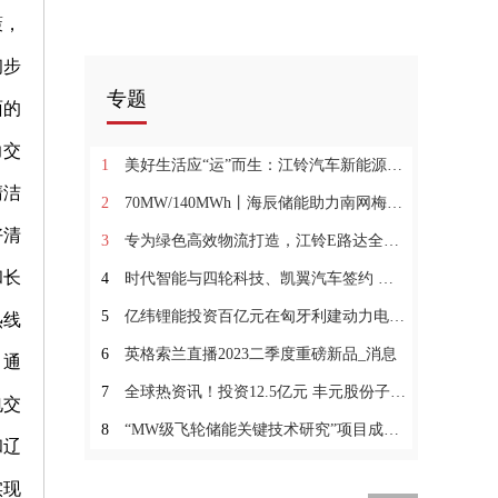
策，
初步
专题
面的
力交
1
美好生活应“运”而生：江铃汽车新能源品牌焕新启幕
清洁
2
70MW/140MWh丨海辰储能助力南网梅州宝湖浸没式液冷储能电站项目_焦点热讯
好清
3
专为绿色高效物流打造，江铃E路达全球首发在即
和长
4
时代智能与四轮科技、凯翼汽车签约 构建“三位一体”模式-头条焦点
5
亿纬锂能投资百亿元在匈牙利建动力电池项目_当前关注
热线
6
英格索兰直播2023二季度重磅新品_消息
。通
7
全球热资讯！投资12.5亿元 丰元股份子公司拟建锂电池高能正极材料项目
电交
8
“MW级飞轮储能关键技术研究”项目成功并网
和辽
实现