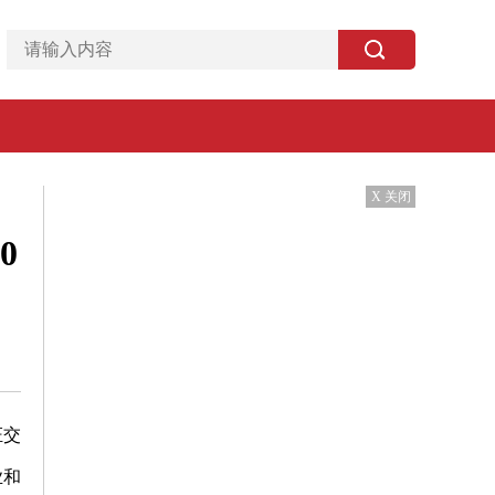
X 关闭
0
证交
业和