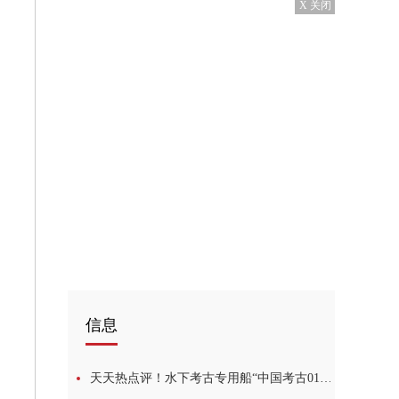
X 关闭
信息
天天热点评！水下考古专用船“中国考古01”首航福建