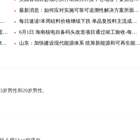
最新消息：如何应对实施可靠可追溯性解决方案所面临的挑战
铁大桥局沈白高铁吉林段7标项目部电缆等采购询价_当前观点
每日速读!本周硅料价格继续下跌 单晶复投料主流成交价格为97元/KG
打造多个“沪浙毗邻”供电服务联盟 为沪浙两地用户提供优质便捷的用电服务体验 环球观察
6月1日 海南核电自备码头改造项目通过竣工验收-每日观点
2030年全球累计漂浮式海上风电装机亚洲将以9961MW展现出巨大市场潜力
山东：加快建设现代能源体系 统筹新能源和可再生能源、煤电、外
3岁男性和29岁男性。