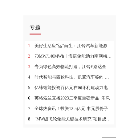
专题
1
美好生活应“运”而生：江铃汽车新能源品牌焕新启幕
2
70MW/140MWh丨海辰储能助力南网梅州宝湖浸没式液冷储能电站项目_焦点热讯
3
专为绿色高效物流打造，江铃E路达全球首发在即
4
时代智能与四轮科技、凯翼汽车签约 构建“三位一体”模式-头条焦点
5
亿纬锂能投资百亿元在匈牙利建动力电池项目_当前关注
6
英格索兰直播2023二季度重磅新品_消息
7
全球热资讯！投资12.5亿元 丰元股份子公司拟建锂电池高能正极材料项目
8
“MW级飞轮储能关键技术研究”项目成功并网