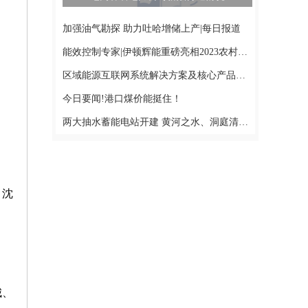
加强油气勘探 助力吐哈增储上产|每日报道
能效控制专家|伊顿辉能重磅亮相2023农村能源发展大会-每日热点
区域能源互联网系统解决方案及核心产品提供商|珠海仪能科技有限公司重磅亮相2023农村能源发展大会 环球新视野
今日要闻!港口煤价能挺住！
两大抽水蓄能电站开建 黄河之水、洞庭清波空中“握手”|环球讯息
＞沈
城、