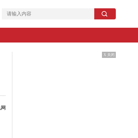
X 关闭
电网