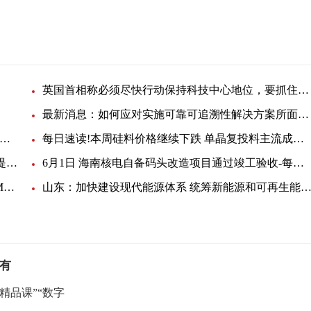
英国首相称必须尽快行动保持科技中心地位，要抓住人工智能机遇 焦点滚动
最新消息：如何应对实施可靠可追溯性解决方案所面临的挑战
铁大桥局沈白高铁吉林段7标项目部电缆等采购询价_当前观点
每日速读!本周硅料价格继续下跌 单晶复投料主流成交价格为97元/KG
打造多个“沪浙毗邻”供电服务联盟 为沪浙两地用户提供优质便捷的用电服务体验 环球观察
6月1日 海南核电自备码头改造项目通过竣工验收-每日观点
2030年全球累计漂浮式海上风电装机亚洲将以9961MW展现出巨大市场潜力
山东：加快建设现代能源体系 统筹新能源和可再生能源、煤电、外
有
精品课”“数字