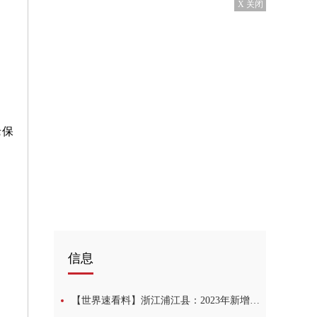
X 关闭
老保
信息
【世界速看料】浙江浦江县：2023年新增光伏装机100MW 其中地面光伏60MW