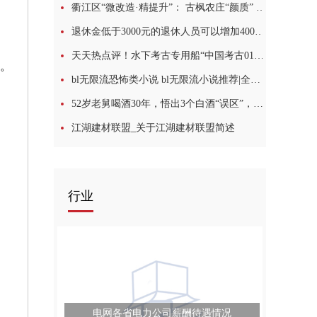
衢江区“微改造·精提升”： 古枫农庄“颜质” 双提升，助推农文旅“深融合”
退休金低于3000元的退休人员可以增加400元吗？ 环球热议
天天热点评！水下考古专用船“中国考古01”首航福建
高。
bl无限流恐怖类小说 bl无限流小说推荐|全球今热点
52岁老舅喝酒30年，悟出3个白酒“误区”，个个让人匪夷所思
江湖建材联盟_关于江湖建材联盟简述
行业
电网各省电力公司薪酬待遇情况