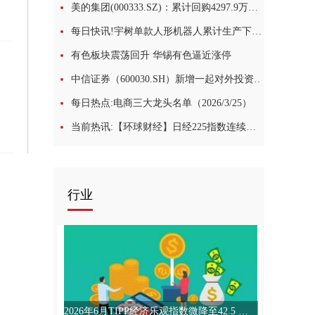
美的集团(000333.SZ)：累计回购4297.9万股A股股份
每日快讯!宇树单款人形机器人累计生产下线约11000台
有色板块震荡回升 华锡有色逼近涨停
中信证券（600030.SH）新增一起对外投资，被投资公司为广州速德仓储有限公司|焦点日报
每日热点:电商三大龙头名单（2026/3/25）
当前热讯:【环球财经】日经225指数连续第二个交易日创收盘新高
行业
2026年6月TIPP经济乐观指数微降至42.5 连续三月徘徊低位_观热点