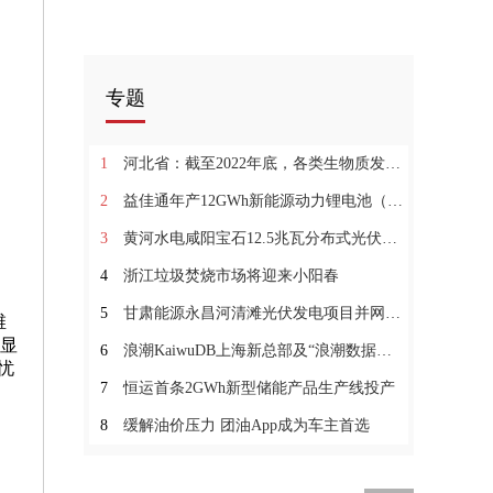
专题
1
河北省：截至2022年底，各类生物质发电装机容量总计约2191MW
2
益佳通年产12GWh新能源动力锂电池（一期）项目投产
3
黄河水电咸阳宝石12.5兆瓦分布式光伏项目并网发电
4
浙江垃圾焚烧市场将迎来小阳春
5
甘肃能源永昌河清滩光伏发电项目并网发电
维
，显
6
浪潮KaiwuDB上海新总部及“浪潮数据库产业联合实验室”落成
忧
7
恒运首条2GWh新型储能产品生产线投产
8
缓解油价压力 团油App成为车主首选