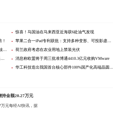
惊喜！马国油在马来西亚近海获6处油气发现
倍！
苹果二合一iPad专利获批：支持多种变形、可投影虚拟键盘
韩国反排海团队与日本民众共同举行集会 反对强推核污染水排海
荷兰政府考虑在农业用地上禁装光伏
EIA月度展望：美国明年底产油量将小幅提升，看涨未来油价
消息称欧盟将于周三批准博通4410.3亿元收购VMware
华工科技造出我国首台核心部件100%国产化高端晶圆激光切
金额20.27万元
7万元每经AI快讯，据