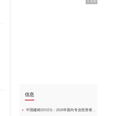
X 关闭
割设备
信息
中国建材(03323)：2026年面向专业投资者公开发行科技创新公司债券(第三期)品种二的票面利率为1.72% 每日热议