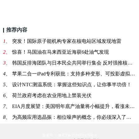
推荐内容
1、
突发！国际原子能机构专家在核电站区域发现地雷
2、
惊喜！马国油在马来西亚近海获6处油气发现
3、
韩国反排海团队与日本民众共同举行集会 反对强推核污染水排海
4、
苹果二合一iPad专利获批：支持多种变形、可投影虚拟键盘
5、
设计NTC测温系统：掌握这些知识点，让你事半功倍！
6、
荷兰政府考虑在农业用地上禁装光伏
7、
EIA月度展望：美国明年底产油量将小幅提升，看涨未来油价
8、
为高频应用选晶振：相位噪声的概念，你必须深入了解一下！
备案号： 豫ICP备2021032478号-1