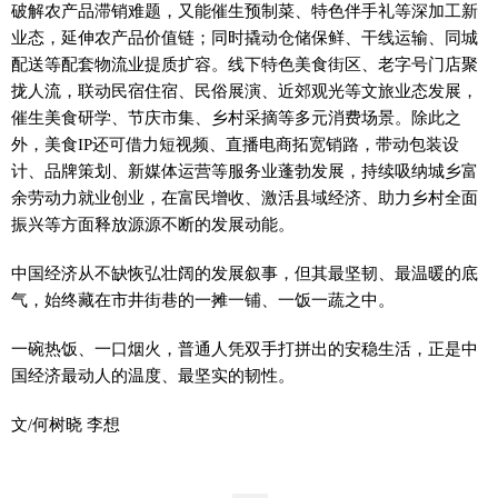
破解农产品滞销难题，又能催生预制菜、特色伴手礼等深加工新
业态，延伸农产品价值链；同时撬动仓储保鲜、干线运输、同城
配送等配套物流业提质扩容。线下特色美食街区、老字号门店聚
拢人流，联动民宿住宿、民俗展演、近郊观光等文旅业态发展，
催生美食研学、节庆市集、乡村采摘等多元消费场景。除此之
外，美食IP还可借力短视频、直播电商拓宽销路，带动包装设
计、品牌策划、新媒体运营等服务业蓬勃发展，持续吸纳城乡富
余劳动力就业创业，在富民增收、激活县域经济、助力乡村全面
振兴等方面释放源源不断的发展动能。
中国经济从不缺恢弘壮阔的发展叙事，但其最坚韧、最温暖的底
气，始终藏在市井街巷的一摊一铺、一饭一蔬之中。
一碗热饭、一口烟火，普通人凭双手打拼出的安稳生活，正是中
国经济最动人的温度、最坚实的韧性。
文/何树晓 李想