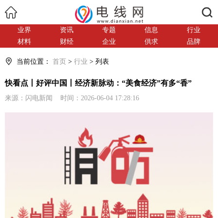
搜索
业界
资讯
专题
信息
行业
材料
财经
企业
供求
品牌
当前位置：
首页
>
行业
> 列表
快看点丨好评中国丨经济新脉动：“美食经济”有多“香”
来源：闪电新闻 时间：2026-06-04 17:28:16