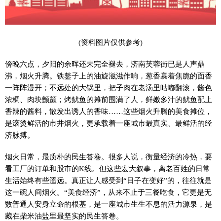
(资料图片仅供参考)
傍晚六点，夕阳的余晖还未完全褪去，济南芙蓉街已是人声鼎
沸，烟火升腾。铁鏊子上的油旋滋滋作响，葱香裹着焦脆的面香
一阵阵漫开；不远处的大锅里，把子肉在老汤里咕嘟翻滚，酱色
浓稠、肉块颤颤；烤鱿鱼的摊前围满了人，鲜嫩多汁的鱿鱼配上
香辣的酱料，散发出诱人的香味……这些烟火升腾的美食摊位，
是滚烫鲜活的市井烟火，更承载着一座城市最真实、最鲜活的经
济脉搏。
烟火日常，最质朴的民生答卷。很多人说，衡量经济的冷热，要
看工厂的订单和股市的K线。但这些宏大叙事，离老百姓的日常
生活始终有些遥远。真正让人感受到“日子在变好”的，往往就是
这一碗人间烟火。“美食经济”，从来不止于三餐吃食，它更是无
数普通人安身立命的根基，是一座城市生生不息的活力源泉，是
藏在柴米油盐里最坚实的民生答卷。