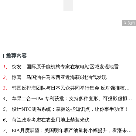
X 关闭
推荐内容
1、
突发！国际原子能机构专家在核电站区域发现地雷
2、
惊喜！马国油在马来西亚近海获6处油气发现
3、
韩国反排海团队与日本民众共同举行集会 反对强推核污染水排海
4、
苹果二合一iPad专利获批：支持多种变形、可投影虚拟键盘
5、
设计NTC测温系统：掌握这些知识点，让你事半功倍！
6、
荷兰政府考虑在农业用地上禁装光伏
7、
EIA月度展望：美国明年底产油量将小幅提升，看涨未来油价