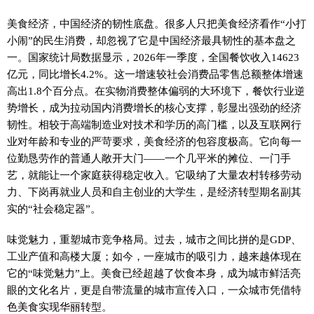
美食经济，中国经济的韧性底盘。很多人只把美食经济看作“小打
小闹”的民生消费，却忽视了它是中国经济最具韧性的基本盘之
一。国家统计局数据显示，2026年一季度，全国餐饮收入14623
亿元，同比增长4.2%。这一增速较社会消费品零售总额整体增速
高出1.8个百分点。在实物消费整体偏弱的大环境下，餐饮行业逆
势增长，成为拉动国内消费增长的核心支撑，彰显出强劲的经济
韧性。相较于高端制造业对技术和学历的高门槛，以及互联网行
业对年龄和专业的严苛要求，美食经济的包容度极高。它向每一
位勤恳劳作的普通人敞开大门——一个几平米的摊位、一门手
艺，就能让一个家庭获得稳定收入。它吸纳了大量农村转移劳动
力、下岗再就业人员和自主创业的大学生，是经济转型期名副其
实的“社会稳定器”。
味觉魅力，重塑城市竞争格局。过去，城市之间比拼的是GDP、
工业产值和高楼大厦；如今，一座城市的吸引力，越来越体现在
它的“味觉魅力”上。美食已经超越了饮食本身，成为城市鲜活亮
眼的文化名片，更是自带流量的城市宣传入口，一众城市凭借特
色美食实现华丽转型。