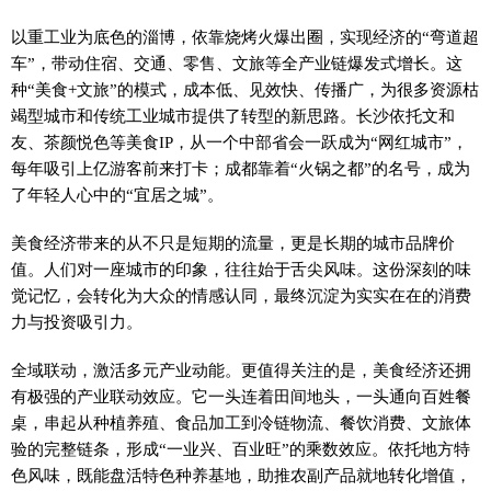
以重工业为底色的淄博，依靠烧烤火爆出圈，实现经济的“弯道超
车”，带动住宿、交通、零售、文旅等全产业链爆发式增长。这
种“美食+文旅”的模式，成本低、见效快、传播广，为很多资源枯
竭型城市和传统工业城市提供了转型的新思路。长沙依托文和
友、茶颜悦色等美食IP，从一个中部省会一跃成为“网红城市”，
每年吸引上亿游客前来打卡；成都靠着“火锅之都”的名号，成为
了年轻人心中的“宜居之城”。
美食经济带来的从不只是短期的流量，更是长期的城市品牌价
值。人们对一座城市的印象，往往始于舌尖风味。这份深刻的味
觉记忆，会转化为大众的情感认同，最终沉淀为实实在在的消费
力与投资吸引力。
全域联动，激活多元产业动能。更值得关注的是，美食经济还拥
有极强的产业联动效应。它一头连着田间地头，一头通向百姓餐
桌，串起从种植养殖、食品加工到冷链物流、餐饮消费、文旅体
验的完整链条，形成“一业兴、百业旺”的乘数效应。依托地方特
色风味，既能盘活特色种养基地，助推农副产品就地转化增值，