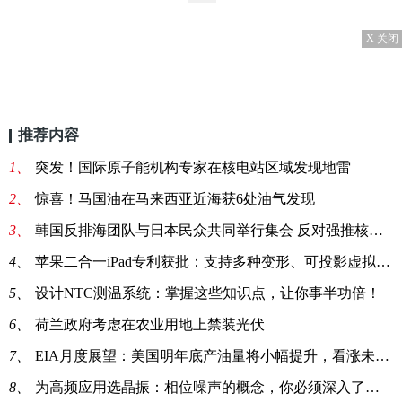
X 关闭
推荐内容
1、
突发！国际原子能机构专家在核电站区域发现地雷
2、
惊喜！马国油在马来西亚近海获6处油气发现
3、
韩国反排海团队与日本民众共同举行集会 反对强推核污染水排海
4、
苹果二合一iPad专利获批：支持多种变形、可投影虚拟键盘
5、
设计NTC测温系统：掌握这些知识点，让你事半功倍！
6、
荷兰政府考虑在农业用地上禁装光伏
7、
EIA月度展望：美国明年底产油量将小幅提升，看涨未来油价
8、
为高频应用选晶振：相位噪声的概念，你必须深入了解一下！