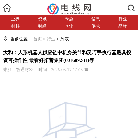
搜索
业界
资讯
专题
信息
行业
材料
财经
企业
供求
品牌
当前位置：
首页
>
行业
> 列表
大和：人形机器人供应链中机身关节和灵巧手执行器最具投
资可操作性 最看好拓普集团(601689.SH)等
来源：智通财经 时间：2026-06-17 17:05:00