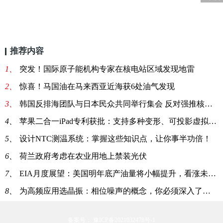
推荐内容
1、
突发！国际原子能机构专家在核电站区域发现地雷
2、
惊喜！马国油在马来西亚近海获6处油气发现
3、
韩国反排海团队与日本民众共同举行集会 反对强推核污染水排海
4、
苹果二合一iPad专利获批：支持多种变形、可投影虚拟键盘
5、
设计NTC测温系统：掌握这些知识点，让你事半功倍！
6、
荷兰政府考虑在农业用地上禁装光伏
7、
EIA月度展望：美国明年底产油量将小幅提升，看涨未来油价
8、
为高频应用选晶振：相位噪声的概念，你必须深入了解一下！
备案号： 豫ICP备2021032478号-1