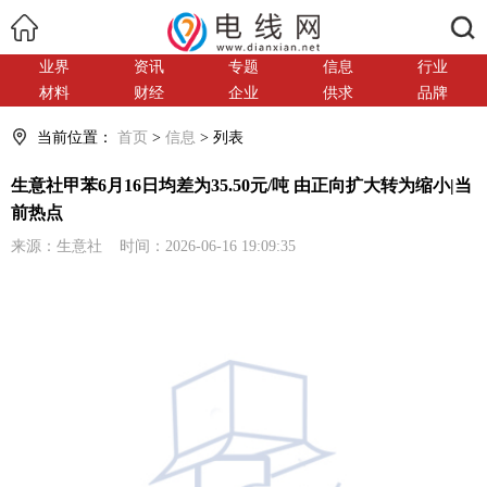
搜索
业界
资讯
专题
信息
行业
材料
财经
企业
供求
品牌
当前位置：
首页
>
信息
> 列表
生意社甲苯6月16日均差为35.50元/吨 由正向扩大转为缩小|当
前热点
来源：生意社 时间：2026-06-16 19:09:35