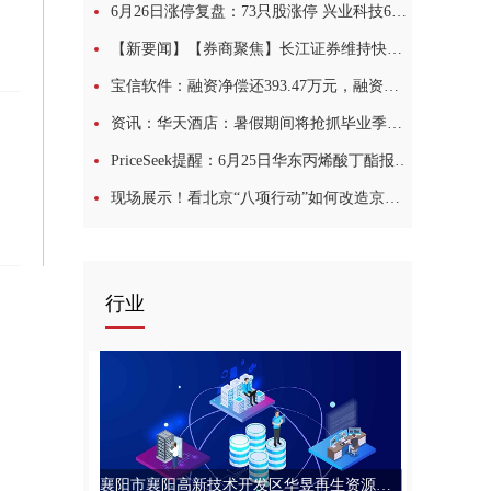
6月26日涨停复盘：73只股涨停 兴业科技6连板 今日视点
【新要闻】【券商聚焦】长江证券维持快手-W(01024)“买入”评级 指AI技术赋能主业
宝信软件：融资净偿还393.47万元，融资余额7.01亿元
资讯：华天酒店：暑假期间将抢抓毕业季市场推出中高考学子专属礼遇
PriceSeek提醒：6月25日华东丙烯酸丁酯报价下调 今热点
现场展示！看北京“八项行动”如何改造京郊乡村-速看料
行业
襄阳市襄阳高新技术开发区华昱再生资源经营部（个体工商户）成立 注册资本3万人民币|今日要闻