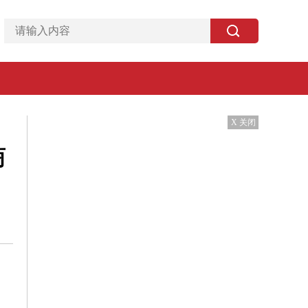
X 关闭
商