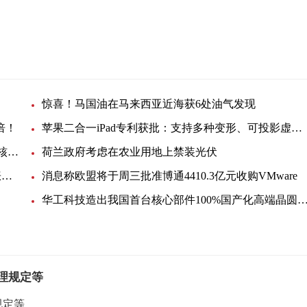
惊喜！马国油在马来西亚近海获6处油气发现
倍！
苹果二合一iPad专利获批：支持多种变形、可投影虚拟键盘
韩国反排海团队与日本民众共同举行集会 反对强推核污染水排海
荷兰政府考虑在农业用地上禁装光伏
EIA月度展望：美国明年底产油量将小幅提升，看涨未来油价
消息称欧盟将于周三批准博通4410.3亿元收购VMware
华工科技造出我国首台核心部件100%国产化高端晶圆激光切
管理规定等
规定等