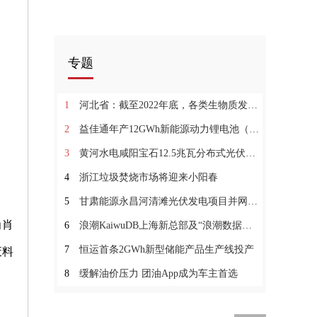
专题
1
河北省：截至2022年底，各类生物质发电装机容量总计约2191MW
2
益佳通年产12GWh新能源动力锂电池（一期）项目投产
3
黄河水电咸阳宝石12.5兆瓦分布式光伏项目并网发电
4
浙江垃圾焚烧市场将迎来小阳春
5
甘肃能源永昌河清滩光伏发电项目并网发电
为肖
6
浪潮KaiwuDB上海新总部及“浪潮数据库产业联合实验室”落成
7
恒运首条2GWh新型储能产品生产线投产
废料
8
缓解油价压力 团油App成为车主首选