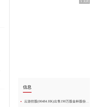
X 关闭
割设备
信息
云游控股(00484.HK)出售190万股金杯股份 套现约658.1万元|观察