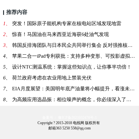
推荐内容
1、
突发！国际原子能机构专家在核电站区域发现地雷
2、
惊喜！马国油在马来西亚近海获6处油气发现
3、
韩国反排海团队与日本民众共同举行集会 反对强推核污染水排海
4、
苹果二合一iPad专利获批：支持多种变形、可投影虚拟键盘
5、
设计NTC测温系统：掌握这些知识点，让你事半功倍！
6、
荷兰政府考虑在农业用地上禁装光伏
7、
EIA月度展望：美国明年底产油量将小幅提升，看涨未来油价
8、
为高频应用选晶振：相位噪声的概念，你必须深入了解一下！
备案号： 豫ICP备2021032478号-1
Copyright ? 2015-2018 电线网 版权所有
邮箱363 5250 558@qq.com