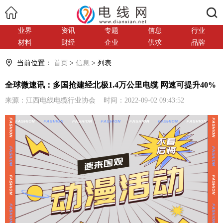
搜索
业界
资讯
专题
信息
行业
材料
财经
企业
供求
品牌
当前位置：
首页
>
信息
> 列表
全球微速讯：多国抢建经北极1.4万公里电缆 网速可提升40%
来源：江西电线电缆行业协会 时间：2022-09-02 09:43:52