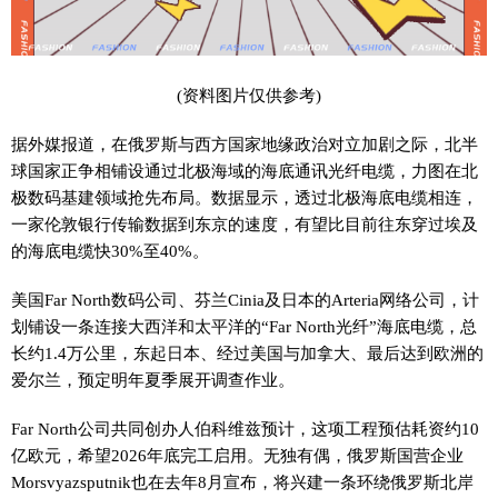
(资料图片仅供参考)
据外媒报道，在俄罗斯与西方国家地缘政治对立加剧之际，北半
球国家正争相铺设通过北极海域的海底通讯光纤电缆，力图在北
极数码基建领域抢先布局。数据显示，透过北极海底电缆相连，
一家伦敦银行传输数据到东京的速度，有望比目前往东穿过埃及
的海底电缆快30%至40%。
美国Far North数码公司、芬兰Cinia及日本的Arteria网络公司，计
划铺设一条连接大西洋和太平洋的“Far North光纤”海底电缆，总
长约1.4万公里，东起日本、经过美国与加拿大、最后达到欧洲的
爱尔兰，预定明年夏季展开调查作业。
Far North公司共同创办人伯科维兹预计，这项工程预估耗资约10
亿欧元，希望2026年底完工启用。无独有偶，俄罗斯国营企业
Morsvyazsputnik也在去年8月宣布，将兴建一条环绕俄罗斯北岸