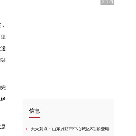
X 关闭
座，
公里
投运
网架
间完
总经
信息
业是
天天观点：山东潍坊市中心城区8项输变电工程集中开工