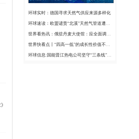
环球实时：德国寻求天然气供应来源多样化
环球速读：欧盟谴责“北溪”天然气管道遭破坏事件
世界看热讯：俄驻丹麦大使馆：应全面调查"北溪"管道泄漏事故
世界快看点丨“四高一低”的成长性价值不光在当下，更在未来
环球信息:国能晋江热电公司坚守“三条线”确保安全生产
求》