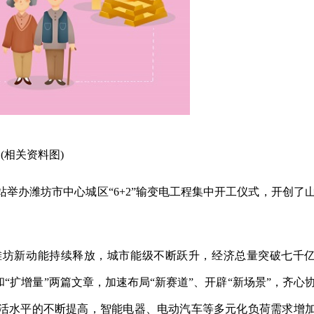
(相关资料图)
电站举办潍坊市中心城区“6+2”输变电工程集中开工仪式，开创了
潍坊新动能持续释放，城市能级不断跃升，经济总量突破七千
“扩增量”两篇文章，加速布局“新赛道”、开辟“新场景”，齐心
活水平的不断提高，智能电器、电动汽车等多元化负荷需求增