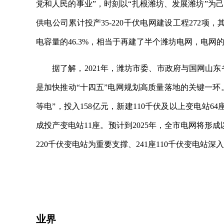
党和人民的事业”，时刻以“扎根潍坊、发展潍坊”为
供电公司累计投产35-220千伏电网建设工程272项，其
电容量的46.3%，相当于再建了半个潍坊电网，电
据了解，2021年，潍坊市委、市政府与国网山东
是加快推动“十四五”电网规划高质量落地的关键一环
等电”，投入158亿元，新建110千伏及以上变电站64座
成投产变电站11座。预计到2025年，全市电网将形成
220千伏变电站为重要支撑、241座110千伏变电
关键词：
潍坊供电公司
潍坊市委
输变电工程
电
业界