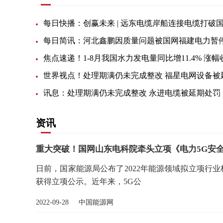
焦点速递！1-8月我国水力发电量同比增11.4% 涨幅
讯息：处理期满仍未完成整改 永进电缆被延期处罚
资讯
重大突破！国网山东电科院牵头立项《电力5G安
日前，国家能源局公布了2022年能源领域拟立项行
获得立项公示。近年来，5G公
2022-09-28 中国能源网