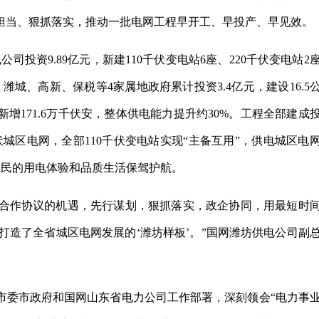
担当、狠抓落实，推动一批电网工程早开工、早投产、早见效。
司投资9.89亿元，新建110千伏变电站6座、220千伏变电站2
文、潍城、高新、保税等4家属地政府累计投资3.4亿元，建设16.5
增171.6万千伏安，整体供电能力提升约30%。工程全部建成
伏城区电网，全部110千伏变电站实现“主备互用”，供电城区电
市居民的用电体验和品质生活保驾护航。
略合作协议的机遇，先行谋划，狠抓落实，政企协同，用最短时
，打造了全省城区电网发展的‘潍坊样板’。”国网潍坊供电公司副
市委市政府和国网山东省电力公司工作部署，深刻领会“电力事