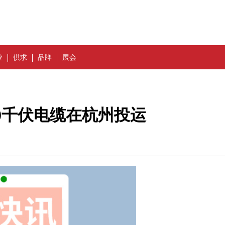
业
供求
品牌
展会
20千伏电缆在杭州投运