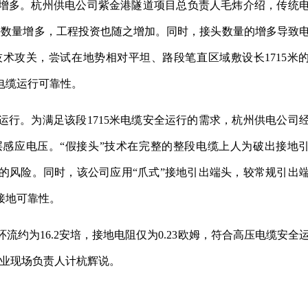
增多。杭州供电公司紫金港隧道项目总负责人毛炜介绍，传统
头数量增多，工程投资也随之增加。同时，接头数量的增多导致
术攻关，尝试在地势相对平坦、路段笔直区域敷设长1715米
电缆运行可靠性。
行。为满足该段1715米电缆安全运行的需求，杭州供电公司
层感应电压。“假接头”技术在完整的整段电缆上人为破出接地
的风险。同时，该公司应用“爪式”接地引出端头，较常规引出
接地可靠性。
环流约为16.2安培，接地电阻仅为0.23欧姆，符合高压电缆安全
作业现场负责人计杭辉说。
工程造价