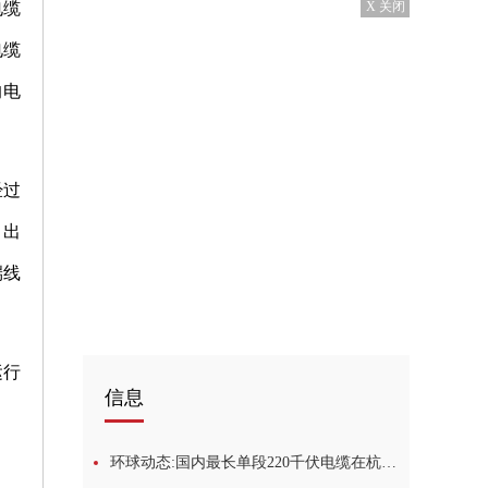
电缆
X 关闭
电缆
的电
经过
引出
端线
运行
信息
环球动态:国内最长单段220千伏电缆在杭州投运