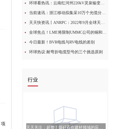
环球看热讯：云南红河州220kV灵泉输变电工程项目核准获批
当前速讯：浙江移动拟集采10万个光缆分纤箱
天天快资讯丨ANRPC：2022年9月全球天然橡胶产量料增3.7% 消费量增5.2%
全球焦点！LME将限制UMMC公司的铜和锌的新增交付，8月氧化铝产量降至1194.3万吨
今日最新！BVR电线与RV电线的差别
环球热议:耐弯折电缆型号的三个挑选原则
行业
。项
天天关注：超赞！煤矸石在建材领域的应用进展