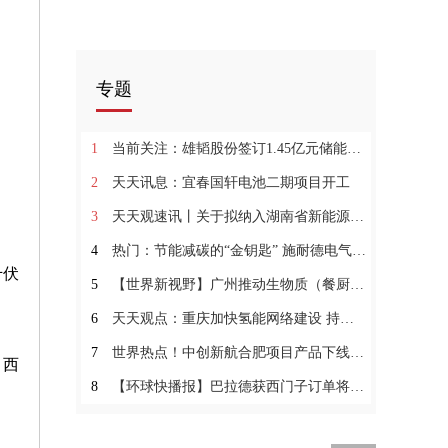
专题
1
当前关注：雄韬股份签订1.45亿元储能系统设备供货合同
2
天天讯息：宜春国轩电池二期项目开工
3
天天观速讯丨关于拟纳入湖南省新能源发电项目配置新型储能首批试点候选项目名单的公示
4
热门：节能减碳的“金钥匙” 施耐德电气推出终端配电智能化解决方案
千伏
5
【世界新视野】广州推动生物质（餐厨）垃圾实现资源化综合利用
6
天天观点：重庆加快氢能网络建设 持续推进成渝氢走廊
7
世界热点！中创新航合肥项目产品下线暨三期项目签约
、西
8
【环球快播报】巴拉德获西门子订单将为7辆列车提供动力，并签署意向书未来6年内再提供200个模组