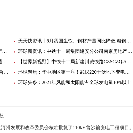
天天快资讯丨8月我国生铁、钢材产量同比降低 粗钢同比微增
天天微动态丨中铁十一局集团建安分公司南京房地产开发项目PVC重型阻燃线管询价单
环球新资讯：中铁十一局集团建安分公司南京房地产开发项目PVC中型阻燃线管询价单
天天视讯！中铁十九局集团有限公司广州市轨道交通十号线项目部关于电线电缆的询价单
【世界新视野】中铁十二局新建川藏铁路CZSCZQ-5标段四工区项目关于铝电缆线的询价单
环球快资讯丨2022-27年全球电动汽车电池市场年复合增19%
环球聚焦：华中地区第一座！武汉220千伏地下变电站投产送电
环球头条：2021年风能和太阳能占全球发电量10%以上
批
，红河州发展和改革委员会核准批复了110kV鲁沙输变电工程项目