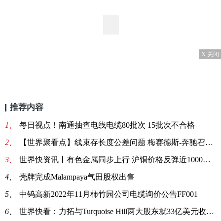
X 关闭
推荐内容
1、
每日视点！南通抽查电线电缆80批次 15批次不合格
2、
【世界聚看点】线束存长度公差问题 梅赛德斯-奔驰召回1696辆进口E级、AMG GT汽车
3、
世界快资讯丨有色金属同步上行 沪铜价格反弹近1000元/吨
4、
壳牌完成Malampaya气田股权出售
5、
中钨高新2022年11月柿竹园公司电缆询价公告FF001
6、
世界快看：力拓与Turquoise Hill两大股东就33亿美元收购达成协议