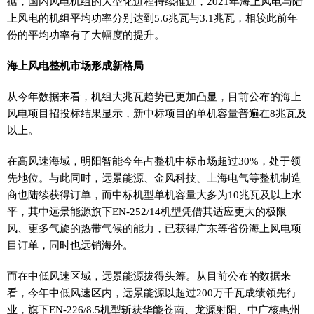
据，国内风电机组的大型化进程持续推进，2021年海上风电与陆
上风电的机组平均功率分别达到5.6兆瓦与3.1兆瓦，相较此前年
份的平均功率有了大幅度的提升。
海上风电整机市场形成新格局
从今年数据来看，机组大兆瓦趋势已更加凸显，目前公布的海上
风电项目招投标结果显示，新中标项目的单机容量普遍在8兆瓦及
以上。
在高风速海域，明阳智能今年占整机中标市场超过30%，处于领
先地位。与此同时，远景能源、金风科技、上海电气等整机制造
商也陆续获得订单，而中标机型单机容量大多为10兆瓦及以上水
平，其中远景能源旗下EN-252/14机型凭借其适应更大的极限
风、更多气旋的热带气候的能力，已获得广东等省份海上风电项
目订单，同时也远销海外。
而在中低风速区域，远景能源拔得头筹。从目前公布的数据来
看，今年中低风速区内，远景能源以超过200万千瓦成绩领先行
业，旗下EN-226/8.5机型斩获华能苍南、龙源射阳、中广核惠州