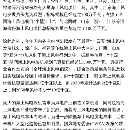
经记者梳理，截至目前，今年广东、山东、浙江、江苏、辽宁、
福建等沿海省份均有大量海上风电项目上马。其中，广东海上风
电发展势头尤为猛烈，招标规模已经超过700万千瓦，占据了全
国海上风电项目“半壁江山”。与此同时，山东、浙江、江苏等沿
海省份海上风电项目总招标容量也都超过了100万千瓦。
除此之外，今年国内各省份也陆续发布了最新“十四五”海上风电
发展规划，除广东、福建等传统海上风电大省外，广西、山东
等“新秀”也加入到了海上风电行列之中。据粗略估算，“十四
五”期间海上风电装机规划总容量已经超过5000万千瓦。另据行
业合作发布的《全球海上风电倡议》，综合当前发展条件以及我
国实现碳达峰碳中和目标要求，到“十四五”末，我国海上风电累
计装机容量需达到1亿千瓦以上，到2030年累计达到2亿千瓦以
上，到2050年累计不少于10亿千瓦。
庞大的海上风电装机需求为风电产业创造了新机遇，同时也给海
上风电全产业链带来了新挑战。随着海上风电电价的国补退坡，
海上风电成本压力激增，为进一步降低海上风电度电成本，近年
来机组大型化趋势已愈加明显。据风能专委会(CWEA)发布的数