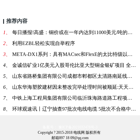
推荐内容
1、
每日播报!高盛：铜价或在一年内达到11000美元/吨的高位
2、
利用EZBL轻松实现自举程序
3、
META-DX1系列：具有MACsec和FlexE的太比特级以太网PHY
4、
金诚信矿业1亿美元入股哥伦比亚大型铜金银矿项目 全球报道
5、
山东省路桥集团有限公司成都市郫都区太清路南延线项目采购电缆线一批_快消息
6、
山东华海塑胶建材因未整改完毕处理时间被顺延:天天快播报
7、
中铁上海工程局集团有限公司临沂珠海路道路工程项目部电缆询价采购书CRECSH7-XJCG(2022)032号
8、
环球观速讯丨辽宁抽查97批次电线电缆 5批次不合格中4批次来自流通领域
备案号： 豫ICP备2021032478号-3
Copyright ? 2015-2018 电线网 版权所有
邮箱897 18 09@qq.com