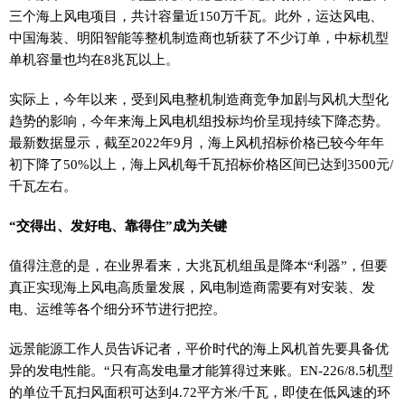
三个海上风电项目，共计容量近150万千瓦。此外，运达风电、
中国海装、明阳智能等整机制造商也斩获了不少订单，中标机型
单机容量也均在8兆瓦以上。
实际上，今年以来，受到风电整机制造商竞争加剧与风机大型化
趋势的影响，今年来海上风电机组投标均价呈现持续下降态势。
最新数据显示，截至2022年9月，海上风机招标价格已较今年年
初下降了50%以上，海上风机每千瓦招标价格区间已达到3500元/
千瓦左右。
“交得出、发好电、靠得住”成为关键
值得注意的是，在业界看来，大兆瓦机组虽是降本“利器”，但要
真正实现海上风电高质量发展，风电制造商需要有对安装、发
电、运维等各个细分环节进行把控。
远景能源工作人员告诉记者，平价时代的海上风机首先要具备优
异的发电性能。“只有高发电量才能算得过来账。EN-226/8.5机型
的单位千瓦扫风面积可达到4.72平方米/千瓦，即使在低风速的环