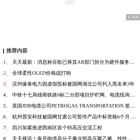
X 关闭
推荐内容
1、
天天最新：消息称谷歌已将其AR部门拆分为硬件服务和生态系统两大团队
2、
全球柔性OLED价格战打响
3、
滨州缘泰电力因虚假投标被国网湖北公司列入黑名单3年
4、
中铁十七局雄商铁路9标二分部项目护栏网、电缆线询价 环球今日讯
5、
英国JDR电缆公司PETROGAS TRANSPORTATION 签订脐带管合同
6、
杭州普安科技被国网甘肃公司暂停产品中标资格6个月 当前视讯
7、
四川加紧推进西南区首个特高压交流工程
8、
天天视讯！泰开电缆高分子事业部高压聚乙烯、线性低密度聚乙烯竞价