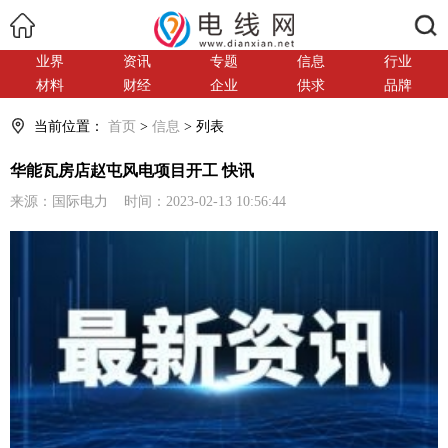
搜索
业界
资讯
专题
信息
行业
材料
财经
企业
供求
品牌
当前位置：
首页
>
信息
> 列表
华能瓦房店赵屯风电项目开工 快讯
来源：国际电力 时间：2023-02-13 10:56:44