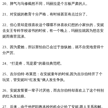
20、脾气与马修截然不同，玛丽拉是个古板严肃的人。
21、对安妮的教育十分严格，有时候甚至有点过分了。
22、但心里却是很喜欢这个喋喋不休喜欢幻想的小家伙的，安妮
去女王专科学校读书的时候，有一个晚上，玛丽拉就因为想念安
妮而痛苦流涕。
23、因为爱她，所以害怕自己会过于放纵她，就不自觉地变得十
分严厉。
24、“打是疼，骂是爱”的最佳典范吧。
25、吉尔伯特·布莱思：在安妮童年的时候,因为吉尔伯特开了个
玩笑，管安妮叫“红发鬼”俩人发生争执。
26、安妮发誓要一辈子讨厌他，而吉尔伯特却喜欢上了这个特别
的红头发姑娘。
27、后来，由于他把职教本校的机会让给了安妮,两人关系和解。