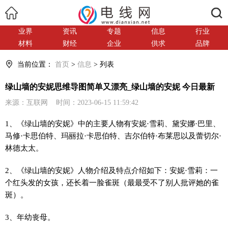
搜索
业界
资讯
专题
信息
行业
材料
财经
企业
供求
品牌
当前位置：
首页
>
信息
> 列表
绿山墙的安妮思维导图简单又漂亮_绿山墙的安妮 今日最新
来源：互联网 时间：2023-06-15 11:59:42
1、《绿山墙的安妮》中的主要人物有安妮·雪莉、黛安娜·巴里、
马修·卡思伯特、玛丽拉·卡思伯特、吉尔伯特·布莱思以及蕾切尔·
林德太太。
2、《绿山墙的安妮》人物介绍及特点介绍如下：安妮·雪莉：一
个红头发的女孩，还长着一脸雀斑（最最受不了别人批评她的雀
斑）。
3、年幼丧母。