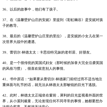
36、以后的故事中，他们有了孩子。
37、在《温馨壁炉山庄的安妮》里提到《彩虹幽谷》是安妮对孩
子的教导。
38、最后的《温馨壁炉山庄里的里拉》，是安妮的小女儿在第一
次世界大战中的遭遇。
39、蕾切尔·林德太太：卡思伯特兄妹的老邻居、好朋友。
40、是一个很传统的英国式妇女（那时候的加拿大完全沿袭英国
的风俗习惯），很喜欢留意别人的事情。
41、书中原话：“如果要从蕾切尔·林德家门前经过而不适当地注
重体面与礼节的话，就无法从林德太太那敏锐的目光下逃脱。
42、此时，林德太太正端坐在窗前，犀利的目光监视着外面的世
界，从小溪到顽童，无论发现任何不同寻常的事情，她都要想办
法探个究竟，不然就无法安心。