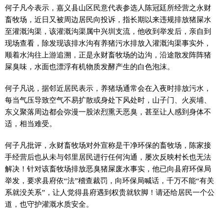
何子凡今表示，嘉义县山区民意代表参选人陈冠廷所经营之永财
畜牧场，近日又被周边居民向投诉，指长期以来违规排放猪屎水
至灌溉沟渠，该灌溉沟渠属中兴圳支流，他收到举发后，亲自到
现场查看，除发现该排水沟有养猪污水排放入灌溉沟渠事实外，
顺着水沟往上游追溯，正是永财畜牧场的边沟，沿途散发阵阵猪
屎臭味，水面也漂浮有机物质发酵产生的白色泡沫。
何子凡说，据邻近居民表示，养猪场通常会在入夜时排放污水，
每当气压导致空气不易扩散或身处下风处时，山子门、火炭埔、
东义聚落周边都会弥漫一股浓烈熏天恶臭，甚至让人感到身体不
适，相当难受。
何子凡批评，永财畜牧场对外宣称是干净环保的畜牧场，陈家接
手经营后也从未与邻里居民进行任何沟通，屡次反映村长也无法
解决！针对该畜牧场排放恶臭猪屎废水事实，他已向县府环保局
举发，要求县府依“法”稽查裁罚，向环保局喊话，千万不能“有关
系就没关系”，让人觉得县府遇到权贵就软脚！请还给居民一个公
道，也守护灌溉水质安全。