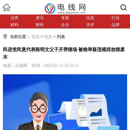
搜索
业界
资讯
专题
信息
行业
材料
财经
企业
供求
品牌
当前位置：
首页
>
信息
> 列表
民进党民意代表陈明文父子开养猪场 被检举疑违规排放猪废
水
来源：台海网 时间：2023-07-11 15:35:11