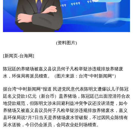
(资料图片)
[新闻页-台海网]
陈冠廷的养猪场被嘉义县议员何子凡检举疑涉违规排放养猪废
水，环保局将派员稽查。（图片来源：台湾“中时新闻网”）
据台湾“中时新闻网”报道 民进党民意代表陈明文遭爆以儿子陈冠
廷名义贷款1亿元（新台币）盖养猪场，陈冠廷已出面澄清符合农
地贷款规范，但陈明文涉未回避利益冲突争议还没讲清楚，如今
养猪场又被嘉义县议员何子凡检举疑涉违规排放养猪废水，嘉义
县环保局说7月7日当天是养猪场废水管破裂，不过因民众陈情有
采水送验，今日仍会派员，会同农业处到场稽查。