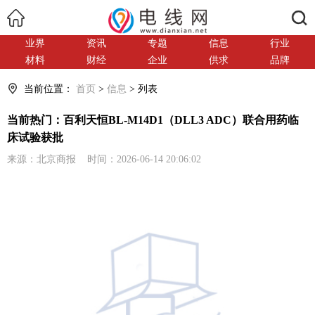
搜索
业界
资讯
专题
信息
行业
材料
财经
企业
供求
品牌
当前位置：
首页
>
信息
> 列表
当前热门：百利天恒BL-M14D1（DLL3 ADC）联合用药临
床试验获批
来源：北京商报 时间：2026-06-14 20:06:02