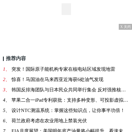
X 关闭
推荐内容
1、
突发！国际原子能机构专家在核电站区域发现地雷
2、
惊喜！马国油在马来西亚近海获6处油气发现
3、
韩国反排海团队与日本民众共同举行集会 反对强推核污染水排海
4、
苹果二合一iPad专利获批：支持多种变形、可投影虚拟键盘
5、
设计NTC测温系统：掌握这些知识点，让你事半功倍！
6、
荷兰政府考虑在农业用地上禁装光伏
7、
EIA月度展望：美国明年底产油量将小幅提升，看涨未来油价