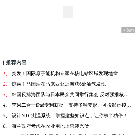
X 关闭
推荐内容
1、
突发！国际原子能机构专家在核电站区域发现地雷
2、
惊喜！马国油在马来西亚近海获6处油气发现
3、
韩国反排海团队与日本民众共同举行集会 反对强推核污染水排海
4、
苹果二合一iPad专利获批：支持多种变形、可投影虚拟键盘
5、
设计NTC测温系统：掌握这些知识点，让你事半功倍！
6、
荷兰政府考虑在农业用地上禁装光伏