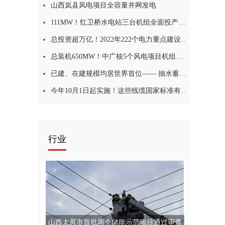
山西岚县风电项目全容量并网发电
111MW！红卫桥水电站三台机组全面投产发电
总投资超万亿！2022年222个电力重点建设项目投建
总装机650MW！中广核5个风电项目机组采购招标
已建、在建规模均居世界首位—— 抽水蓄能项目密集开工
今年10月1日起实施！这些线缆国家标准有变化
行业
山西太原市首批两个储能示范项目通过审查