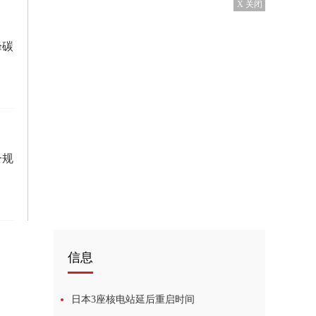
X 关闭
峰碳
一规
信息
日本3座核电站延后重启时间