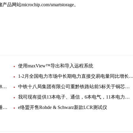
ochip.com/smartstorage。
用
使用maxView™导出和导入远程系统
1-2月全国电力市场中长期电力直接交易电量同比增长
2月全国各电力交易中心完成市场交易电量同比增长87.1%
中铁十八局集团有限公司重黔铁路站前5标关于铜芯电缆线的询价单
我司现有提供13本电子、通信，6本电气，11本电力，3本机电职称，投标资质皆可
英飞凌携手Sleepiz 推出基于高精度雷达技术的居家睡眠监测解决方案
e络盟开售Rohde & Schwarz新款LCR测试仪