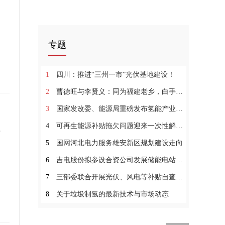
专题
1
四川：推进“三州一市”光伏基地建设！
2
曹德旺与李贤义：同为福建老乡，白手起家，幼年家贫
3
国家发改委、能源局重磅发布氢能产业发展中长期规划
4
可再生能源补贴拖欠问题迎来一次性解决？
65%
5
国网河北电力服务雄安新区规划建设走向
6
吉电股份拟参设合资公司发展储能电站业务
7
三部委联合开展光伏、风电等补贴自查工作！
8
关于垃圾制氢的最新技术与市场动态