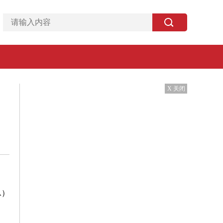
X 关闭
A）