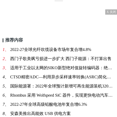
X 关闭
推荐内容
1、
2022-27全球光纤吹缆设备市场年复合增4.8%
2、
西门子歌美飒亏损进一步扩大 西门子能源：不打算出售
3、
适用于工业以太网的SIKO新型绝对值旋转编码器：绝对、紧凑、面向未来
4、
CTSD精密ADC—利用异步采样速率转换(ASRC)简化数字数据接口
5、
国际能源署：2022年全球预计新增可再生能源装机320GW
6、
Rhombus 采用 Wolfspeed SiC 器件，实现更快电动汽车充电速度
7、
2022-27年全球高级铅酸电池年复合增6.3%
8、
安森美推出高能效 USB 供电方案