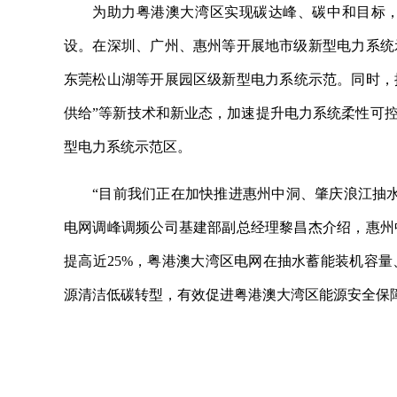
为助力粤港澳大湾区实现碳达峰、碳中和目标，
设。在深圳、广州、惠州等开展地市级新型电力系统
东莞松山湖等开展园区级新型电力系统示范。同时，探
供给”等新技术和新业态，加速提升电力系统柔
性
可
型电力系统示范区。
“目前我们正在加快推进惠州中洞、肇庆浪江抽
电网调峰调频公司基建部副总经理黎昌杰介绍，惠州
提高
近
25%，粤港澳大湾区电网在抽水蓄能装机容
源清洁低碳转型，有效促进粤港澳大湾区能源安全保障
关键词：
全面提速
粤港澳大湾区244项能源保
倍