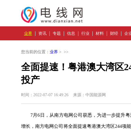
业界
资讯
专题
信息
行业
材料
财经
企
您当前的位置：
业界
> >>
全面提速！粤港澳大湾区2
投产
时间：2022-07-07 16:49:26 来源：中国能源网
7月6日，从南方电网公司获悉，为进一步提升
增长，南方电网公司将全面提速粤港澳大湾区244项