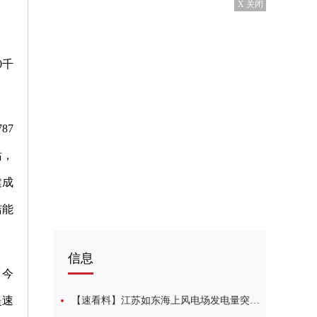
X 关闭
0千
787
站，
建成
洁能
信息
，今
提速
【速看料】江苏如东海上风电场发电量突破10亿千瓦时