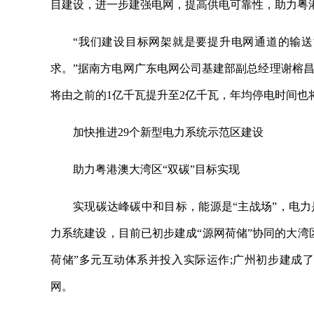
目建设，进一步建强电网，提高供电可靠
性
，助力粤
“我们建设目标网架就是要提升电网通道的输
求。”据南方电网广东电网公司基建部副总经理谢榕
将由之前的1亿千瓦提升至2亿千瓦，年均停电时间也
加快推进29个新型电力系统示范区建设
助力粤港澳大湾区“双碳”目标实现
实现碳达峰碳中和目标，能源是“主战场”，电力
力系统建设，目前已初步建成“源网荷储”协同的大湾
荷储”多元互动体系并投入实际运作;广州初步建成了
网。