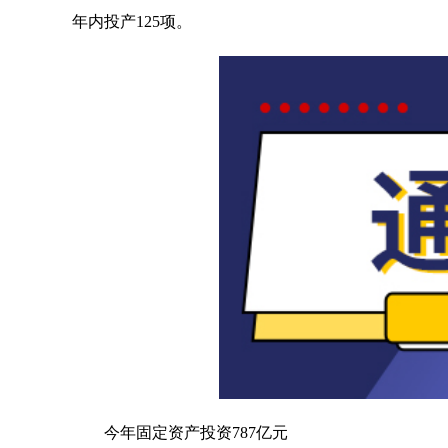
年内投产125项。
今年固定资产
投资
787亿元