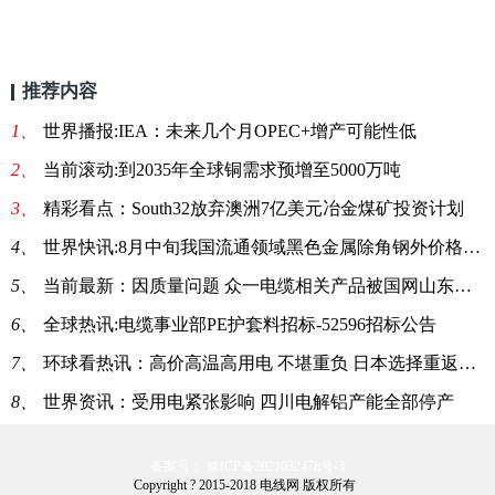
推荐内容
1、
世界播报:IEA：未来几个月OPEC+增产可能性低
2、
当前滚动:到2035年全球铜需求预增至5000万吨
3、
精彩看点：South32放弃澳洲7亿美元冶金煤矿投资计划
4、
世界快讯:8月中旬我国流通领域黑色金属除角钢外价格均下跌
5、
当前最新：因质量问题 众一电缆相关产品被国网山东电力暂停中标资格1年
6、
全球热讯:电缆事业部PE护套料招标-52596招标公告
7、
环球看热讯：高价高温高用电 不堪重负 日本选择重返核电
8、
世界资讯：受用电紧张影响 四川电解铝产能全部停产
备案号： 豫ICP备2021032478号-3
Copyright ? 2015-2018 电线网 版权所有