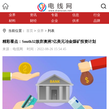
搜索
业界
资讯
专题
信息
行业
材料
财经
企业
供求
品牌
当前位置：
首页
>
业界
> 列表
精彩看点：South32放弃澳洲7亿美元冶金煤矿投资计划
来源：电缆网 时间：2022-08-26 15:54:45