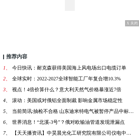
X 关闭
推荐内容
1、
今日快讯：耐克森获得美国海上风电场出口电缆订单
2、
全球实时：2022-2027全球智能工厂年复合增10.3%
3、
视点！4倍价算什么？意大利天然气价格暴涨近7倍
4、
滚动：美国或对俄铝全面制裁 影响金属市场稳定性
5、
当前简讯:抽检不合格 山东迪米特电气被暂停产品中标资格6个月
6、
世界消息！“北溪-3号”？俄对欧输油管道发现泄漏点
7、
【天天播资讯】中昊晨光化工研究院有限公司仪电中心改造用电缆采购