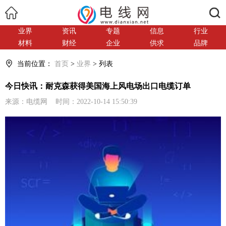
搜索
业界
资讯
专题
信息
行业
材料
财经
企业
供求
品牌
当前位置：
首页
>
业界
> 列表
今日快讯：耐克森获得美国海上风电场出口电缆订单
来源：电缆网 时间：2022-10-14 15:50:39