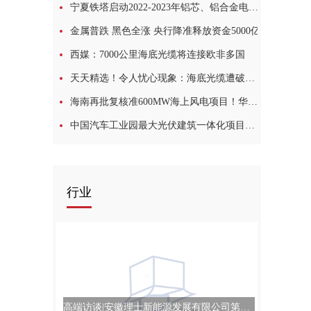
宁夏铁塔启动2022-2023年铝芯、铝合金电力电缆采购项目
金属普跌 黑色全涨 央行降准释放资金5000亿
西媒：7000公里海底光缆将连接欧非多国
天天精选！令人忧心现象：海底光缆遭破坏，管道被毁，公共设施遭遇安全困境
海南再批复核准600MW海上风电项目！华能集团首个
中国汽车工业园最大光伏建筑一体化项目并网
行业
高端访谈|安徽理士新能源发展有限公司第24届高交会媒体专访