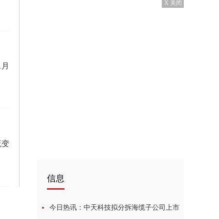
X 关闭
1月
流变
信息
今日热讯：中天科技拟分拆海缆子公司上市