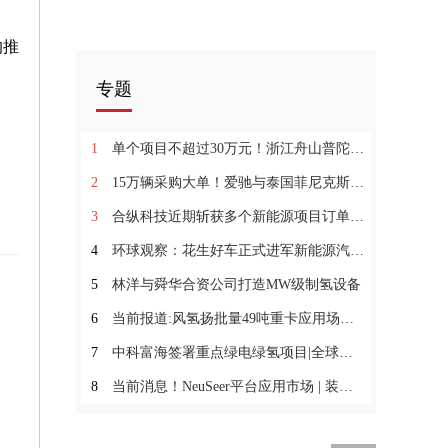
的推
专题
1
单个项目不超过30万元！浙江舟山普陀区400万元清洁能源专项资金管理办法印发|全球今亮点
2
15万辆采购大单！爱驰与泰国菲尼克斯EV达成战略合作-环球快消息
3
合纵科技近期斩获多个新能源项目订单|今日关注
4
环球观察：花生好车正式进军新能源汽车赛道
5
林洋与舜华合资公司打造MW级制氢设备
6
当前报道:风氢扬批量49吨重卡应用场景又落一子
7
中科富海签署重点绿电绿氢项目|全球新要闻
8
当前消息！NeuSeer平台应用市场 | 装备生产执行系统