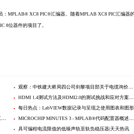
MPLAB® XC8 PIC®汇编器。随着MPLAB XC8 PIC汇编器
C 8位器件的项目了。
观察：中铁建大桥局四公司剑黎项目部关于电缆询价公告
HDMI 1.4测试方法及HDMI2.0的测试挑战和应对方案网上研讨会|环球观察
每日热点：LabVIEW数据记录与呈现之使用图表和图形
在SAM9x6上玩转嵌入式Linux®系统——图形开发工具EGT的配置和展示（4/4）-环球快看
MICROCHIP MINUTES 3 - MPLAB®代码配置器概述-世界通讯
具可编程电流限值的低噪声轨至轨负稳压器|天天热讯