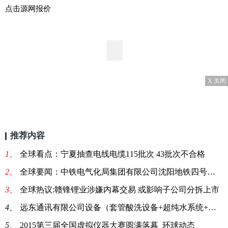
点击源网报价
X 关闭
推荐内容
1、
全球看点：宁夏抽查电线电缆115批次 43批次不合格
2、
全球要闻：中铁电气化局集团有限公司沈阳地铁四号线一期工程供电系统集成项目暖棚采购询价书
3、
全球热议:赣锋锂业涉嫌内幕交易 或影响子公司分拆上市
4、
远东通讯有限公司设备（套管酸洗设备+超纯水系统+沉积/烧结/酸洗废气废水处理系统）招标公告
5、
2015第三届全国虚拟仪器大赛圆满落幕_环球动态