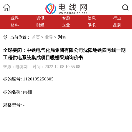
搜索
业界
资讯
专题
信息
行业
材料
财经
企业
供求
品牌
当前位置：
首页
>
业界
> 列表
全球要闻：中铁电气化局集团有限公司沈阳地铁四号线一期
工程供电系统集成项目暖棚采购询价书
来源：电缆网 时间：2022-12-08 10:55:08
标的编号: 1120195256805
标的名称: 雨棚
规格型号: -