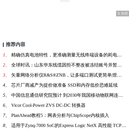
X 关闭
推荐内容
1、
精确仿真电池特性，更准确测量无线终端设备的耗电特性_热点
2、
全球时讯：山东华东线缆因拒不整改被冻结账号并暂停参与招标采购工作
3、
矢量网络分析仪R&S®ZNB，让多端口测试更简单|世界今亮点
4、
芯片厂商减产为提价做准备 SSD和内存低价恐难延续
5、
中国信息通信研究院预计 到2030年我国移动物联网连接数将达到百亿级规模-当前快报
6、
Vicor Cool-Power ZVS DC-DC 转换器
7、
PlanAhead教程5：网表分析与ChipScope内核插入
8、
适用于Zynq-7000 SoC的Express Logic NetX 高性能 TCP-IP 协议栈_世界今亮点