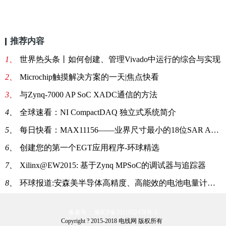
推荐内容
1、
世界热头条丨如何创建、管理Vivado中运行的综合与实现
2、
Microchip触摸解决方案的一天|焦点快看
3、
与Zynq-7000 AP SoC XADC通信的方法
4、
全球速看：NI CompactDAQ 独立式系统简介
5、
每日快看：MAX11156——业界尺寸最小的18位SAR ADC
6、
创建您的第一个EGT应用程序-环球精选
7、
Xilinx@EW2015: 基于Zynq MPSoC的调试器与追踪器
8、
环球报道:安森美半导体高精度、高能效的电池电量计量IC方案
备案号： 豫ICP备2021032478号-3
Copyright ? 2015-2018 电线网 版权所有