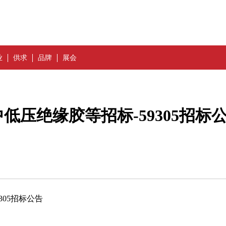
业
供求
品牌
展会
压绝缘胶等招标-59305招标
05招标公告