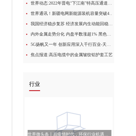
世界动态:2022年晋电“下江南”特高压通道送电371亿千瓦时
世界通讯！新疆电网新能源装机容量突破4000万千瓦
我国经济稳步复苏 经济发展内生动能回稳走强
内外金属走势分化 内盘半数涨超1% 黑色系下行走弱|环球热议
5G扬帆又一年 创新应用深入千行百业-天天聚看点
焦点报道:高压电缆中的金属皱纹铝护套工艺
行业
世界微头条丨后疫情时代，环保行业机遇与发展如何？