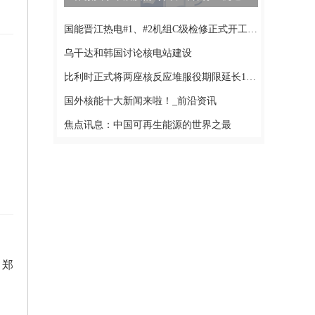
国能晋江热电#1、#2机组C级检修正式开工 前沿资讯
乌干达和韩国讨论核电站建设
比利时正式将两座核反应堆服役期限延长10年|观点
国外核能十大新闻来啦！_前沿资讯
焦点讯息：中国可再生能源的世界之最
 郑