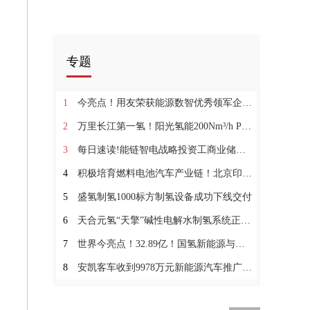
专题
1
今亮点！用友荣获能源数智优秀领军企业奖 全面助力能源行业数智化
2
万里长江第一氢！阳光氢能200Nm³/h PEM电解槽全功率达产
3
每日速读!能链智电战略投资工商业储能创新企业LEGEND ENERGY乐驾能源
4
积极培育燃料电池汽车产业链！北京印发《市管企业碳达峰行动方案》-短讯
5
盛氢制氢1000标方制氢设备成功下线交付
6
天合元氢“天擎”碱性电解水制氢系统正式出货
7
世界今亮点！32.89亿！国氢新能源与荆州高新区签署战略合作协议
8
安凯客车收到9978万元新能源汽车推广应用补贴|世界快资讯