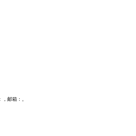
机：，邮箱：。
银行账号