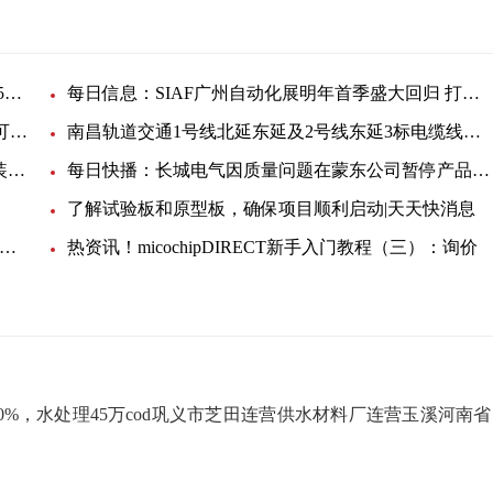
泰开电缆附件母线事业部中低压绝缘胶等招标-59305招标公告
每日信息：SIAF广州自动化展明年首季盛大回归 打造商机蓬勃的行业盛会
罗彻斯特电子获得IATF 16949认证 为汽车行业提供可持续供货支持_环球头条
南昌轨道交通1号线北延东延及2号线东延3标电缆线采购
环球今日讯！远东海缆有限公司有源滤波无功补偿装置招标公告
每日快播：长城电气因质量问题在蒙东公司暂停产品中标资格6个月
了解试验板和原型板，确保项目顺利启动|天天快消息
源利通电力因质量问题在蒙东公司暂停中标资格6个月
热资讯！micochipDIRECT新手入门教程（三）：询价
0%，水处理45万cod巩义市芝田连营供水材料厂连营玉溪河南省