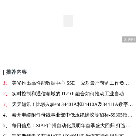
X 关闭
推荐内容
1、
美光推出高性能数据中心 SSD，应对最严苛的工作负载挑战 天天热消息
2、
实时控制和通信领域的 IT/OT 融合如何推动工业自动化-天天热点
3、
天天短讯！比较Agilent 34401A和34410A及34411A数字万用表
4、
泰开电缆附件母线事业部中低压绝缘胶等招标-59305招标公告
5、
每日信息：SIAF广州自动化展明年首季盛大回归 打造商机蓬勃的行业盛会