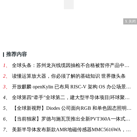
X 关闭
推荐内容
1、
全球头条：苏州龙兴线缆因抽检不合格被暂停产品中标资格6个月
2、
读懂运算放大器，你必须了解的基础知识 世界微头条
3、
开放麒麟 openKylin 已布局 RISC-V 架构 OS 办公场景生态：迁移适配开源应用_全球观焦点
4、
全球第四“牵手”全球第二，建大型半导体项目|环球聚看点
5、
【全球新视野】Diodes 公司面向RGB 和单色固态照明LED推出双数字接口、多通道 LED 驱动器
6、
【当前独家】罗德与施瓦茨推出全新PVT360A一体式解决方案，适用于FR1基站、小基站和射频元器件的表征和生产测试
7、
美新半导体发布新款AMR地磁传感器MMC5616WA，全新升级，满足丰富的应用场景-环球热文