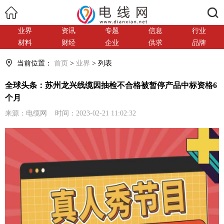
搜索
业界
资讯
专题
信息
行业
材料
财经
企业
供求
品牌
当前位置：
首页
>
业界
> 列表
全球头条：苏州龙兴线缆因抽检不合格被暂停产品中标资格6
个月
来源：电缆网 时间：2023-02-21 11:02:32