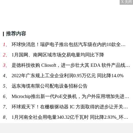
X 关闭
推荐内容
1、
环球快消息！瑞萨电子推出包括汽车级在内的10款全新成功产品组合
2、
1月国网、南网区域市场交易电量均同比下降
3、
是德科技收购 Cliosoft，进一步壮大其 EDA 软件产品线-焦点热讯
4、
2022年广东规上工业企业利润0.95万亿元 同比降14.0%
5、
远东海缆有限公司配电设备招标公告
6、
Microchip推出新一代PoE交换机，为户外应用增加先进的网络和安全功能 微资讯
7、
环球观天下！在栅极驱动器 IC 方面取得的进步让开关电源实现新的功率密度水平
8、
1月河南全社会用电量340.32亿千瓦时 同比降2.93%_环球快播报