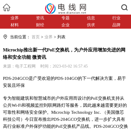
搜索
业界
资讯
专题
信息
行业
材料
财经
企业
供求
品牌
当前位置：
首页
>
业界
> 列表
Microchip推出新一代PoE交换机，为户外应用增加先进的网
络和安全功能 微资讯
来源：电子工程网 时间：2023-03-02 16:57:45
PDS-204GCO是广受欢迎的PDS-104GO的下一代解决方案，易于
安装且环保
专为智能建筑和智慧城市的户外应用而设计的PoE交换机支持从
公共Wi-Fi和视频监控到联网路灯等服务，因此越来越需要更好的
可靠性和网络安全保护。Microchip Technology Inc. （美国微芯
科技公司）今日宣布推出PDS-204GCO交换机，进一步扩大具有
高行业标准户外保护功能的PoE交换机产品线。PDS-204GCO交换