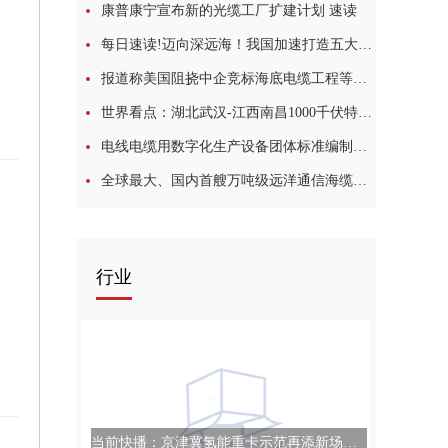
康普康宁宣布新的光缆工厂扩建计划 速读
每日速读!迈向深远海！我国加速打造五大海上风电基地
报道称美国阻挠中企竞标海底电缆工程等多个项目，外交部回应
世界看点：湖北武汉-江西南昌1000千伏特高压交流线路工程开启全线首次跨越特高压架线施工
电线电缆用数字化生产设备团体标准编制讨论会议在昂倍兹ABZ举行:天天速看料
全球最大、国内首艘万吨级远洋通信海缆铺设船成功下水
遗憾
行业
当前快播：京津冀氢能重卡示范再添新场景！未势能源配套氢能重卡交付新天钢集团