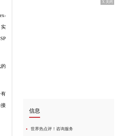
X 关闭
x-
，实
SP
载的
子有
的接
信息
世界热点评！咨询服务