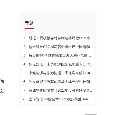
专题
1
研报：双极板卷对卷制造将释放PEM燃料电池的潜力
2
盟维科技CEO周莉莎受邀出席中国电动汽车百人会论坛并发表演讲，锂金属电池在新能源汽车中的应用逐渐进入产业视野
3
每日播报!全球首辆出口澳大利亚氢燃料重卡下线交付
4
焦点短讯！未势能源配套氢能重卡交付新天钢&德达物流
5
上氢能源与临港捷运、宇通客车签订100台氢能客运班车项目
全面集
6
独立储能可与其他市场主体开展中长期交易 《广东省新型储能参与电力市场交易实施方案》印发
7
舍弗勒集团发布《2022年度可持续发展报告》
先进
8
当前资讯!中控技术100%收购荷兰Hobré公司