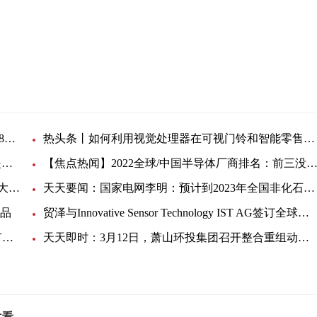
全球要闻：贸泽开售Laird Connectivity Summit SOM 8M Plus 适用于IIoT和机器人应用
热头条丨如何利用视觉处理器在可视门铃和智能零售设计中扩展边缘 AI 功能
罗德与施瓦茨为Wi-Fi 6E和新5G频段的EMCE测量提供频率高达8GHz的新全向天线 全球讯息
【焦点热闻】2022全球/中国半导体厂商排名：前三没悬念 长江存储抢眼、华为海思太
韩国半导体产量在2月份环比下滑17.1% 创近14年最大降幅
天天要闻：国家电网李明：预计到2023年全国非化石能源发电装机将达到25.7亿千瓦
产品
贸泽与Innovative Sensor Technology IST AG签订全球分销协议 为您带来全新的传感器解决方案 快看点
【环球播资讯】远东通讯有限公司PCW冷却系统+有机废气处理设备及普通热排风设备招标公告
天天即时：3月12日，萧山环投集团召开整合重组动员大会