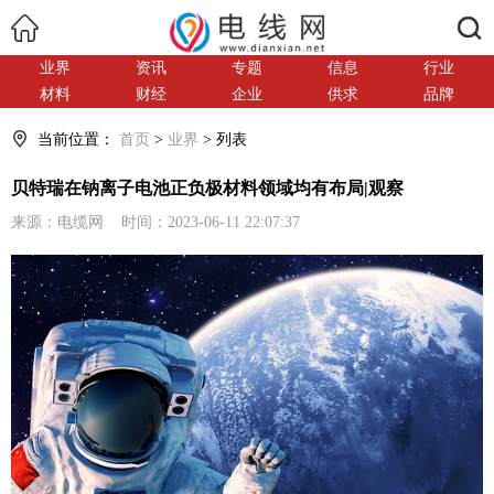
搜索
业界
资讯
专题
信息
行业
材料
财经
企业
供求
品牌
当前位置：
首页
>
业界
> 列表
贝特瑞在钠离子电池正负极材料领域均有布局|观察
来源：电缆网 时间：2023-06-11 22:07:37