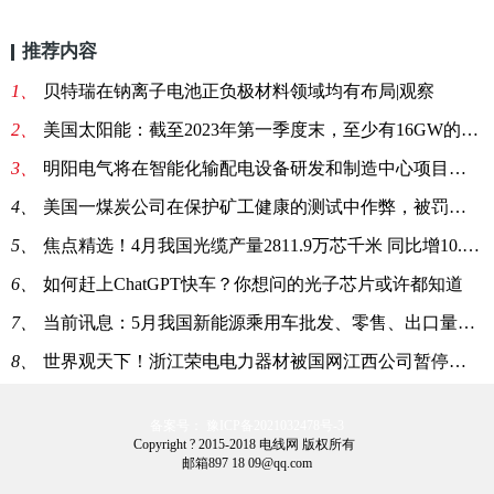
推荐内容
1、
贝特瑞在钠离子电池正负极材料领域均有布局|观察
2、
美国太阳能：截至2023年第一季度末，至少有16GW的组件制造设施正在建设中_视讯
3、
明阳电气将在智能化输配电设备研发和制造中心项目投入4.3亿元
4、
美国一煤炭公司在保护矿工健康的测试中作弊，被罚款20万美元 天天滚动
5、
焦点精选！4月我国光缆产量2811.9万芯千米 同比增10.3%
6、
如何赶上ChatGPT快车？你想问的光子芯片或许都知道
7、
当前讯息：5月我国新能源乘用车批发、零售、出口量均同比增长超50%
8、
世界观天下！浙江荣电电力器材被国网江西公司暂停相关产品中标资格6个月
备案号： 豫ICP备2021032478号-3
Copyright ? 2015-2018 电线网 版权所有
邮箱897 18 09@qq.com