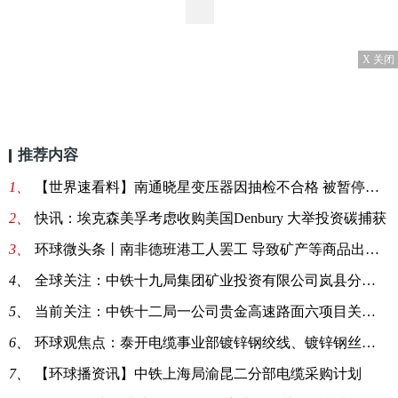
X 关闭
推荐内容
1、
【世界速看料】南通晓星变压器因抽检不合格 被暂停产品中标资格6个月
2、
快讯：埃克森美孚考虑收购美国Denbury 大举投资碳捕获
3、
环球微头条丨南非德班港工人罢工 导致矿产等商品出口受限
4、
全球关注：中铁十九局集团矿业投资有限公司岚县分公司电缆采购询价单
5、
当前关注：中铁十二局一公司贵金高速路面六项目关于电缆线的询价公告
6、
环球观焦点：泰开电缆事业部镀锌钢绞线、镀锌钢丝招标-55727招标公告
7、
【环球播资讯】中铁上海局渝昆二分部电缆采购计划