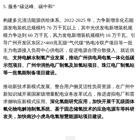
5. 服务“碳达峰、碳中和”
构建多元清洁能源供给体系。2022-2025 年，力争新增非化石能
源发电装机总规模约 76 万千瓦以上，其中光伏发电新增装机规
模力争达到 60 万千瓦，风力发电新增装机规模约 16 万千瓦。引
导广州开发区东区2×460兆瓦级“气代煤”热电冷联产项目等一批
主力电源接入负荷中心供电区，促进电源合理分散接入、就近供
电。
支持电解水制氢产业发展，推动广州供电局电氢一体化低碳
示范项目、广州华润热电厂制氢及加氢站项目、珠江电厂制氢站
等一批氢能制备项目建设。
推动新技术新模式发展。整合用户侧灵活性负荷资源，在广州中
新知识城开展国家级增量配电业务改革试点，推进虚拟电厂和需
求侧响应新模式应用。
深化氢能研究应用，加快开展千瓦级固体
氧化物电解池制氢系统、基于固态储氢技术的应急电源车等科研
攻关，加快南沙小虎岛电氢智慧能源站项目建设。