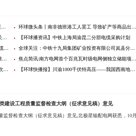
快讯：埃克森美孚考虑收购美国Denbury 大举投资碳捕获
环球微头条丨南非德班港工人罢工 导致矿产等商品出口受
当前关注：中铁十二局一公司贵金高速路面六项目关于电缆线的询价公告
【环球播资讯】中铁上海局渝昆二分部电缆采购计划
每日热闻!中铁十七局有限公司廊坊项目关于铜芯电缆线的询价单
全球关注：中铁十九局集团矿业投资有限公司岚县分公司电缆采购询价单
环球观焦点：泰开电缆事业部镀锌钢绞线、镀锌钢丝招标-55727招标公告
焦点简讯:南方电网首个百兆瓦时级电网侧独立储能项目开工，预计今年年底并网
观热点：连云港抽查30批次电线电缆 流通领域一批次产品不合格
【环球快播报】川渝1000千伏特高压——我国西南地区首个特高压交流工程开工
类建设工程质量监督检查大纲（征求意见稿）意见
监督检查大纲（征求意见稿）意见,北极星输配电网获悉，10月