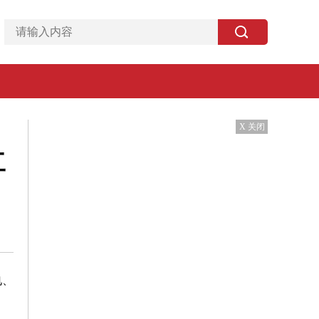
X 关闭
工
电、