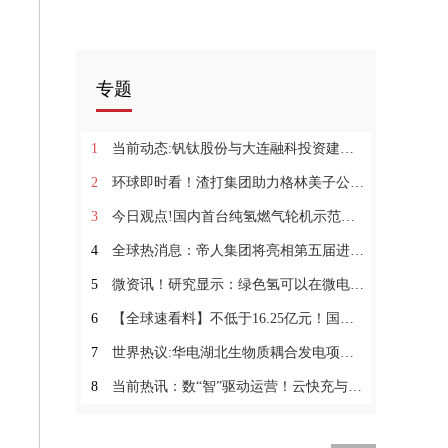
专题
1
当前动态:钒钛股份与大连融科投资建合资公司 年内建钒电解液产线
2
环球即时看！渣打集团助力格林美子公司完成首笔可持续发展银团贷款
3
今日观点!国内首台纯氢燃气轮机示范项目落户国家电投内蒙古公司
4
全球热消息：帝人集团将亮相第五届进博会 大秀“低碳”成果
5
微资讯！研究显示：绿色氢可以在微电网中取代柴油
6
【全球速看料】不低于16.25亿元！国家电投氢能科技开启B轮融资!
7
世界热议:华电湖北生物质耦合发电项目 新科技助力农民增收
8
当前热讯：数“智”驱动运营！云快充与旗天科技达成合作