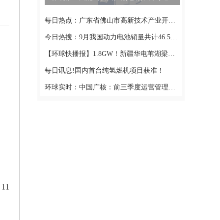
每日热点：广东省佛山市高新技术产业开发区华电分布式能源站二期项目
今日热搜：9月我国动力电池销量共计46.5GWh 同比增长161.6%
限
【环球快播报】1.8GW！新疆华电苇湖梁新能源光伏电站、风电场运维招标
每日讯息!国内首台纯氢燃机项目获准！
环球实时：中国广核：前三季度运营管理的核电机组总发电量同比下降3.97%
投产
11