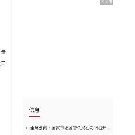
X 关闭
质量
设工
信息
全球要闻：国家市场监管总局在贵阳召开电线电缆质量追溯体系建设现场调研座谈会