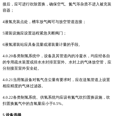
接后，应可进行吹除置换，确保空气、氮气等杂质不进入被充装
容器；
4液氢充装点处，槽车放气阀可与放空管道连接；
5灌装设施应设置远程紧急关断阀门；
6液氢灌装站应具备流量或灌装量计量的手段。
4.0.20各类制氢系统中，设备及其管道内的冷凝水，均应经各自
的专用疏水装置或排水水封排至室外。水封上的气体放空管，应
分别接至室外安全处。
4.0.21当用氢设备对氢气含尘量有要求时，应在送氢管道上设置
相应精度的气体过滤器。
4.0.22各类制氢系统、供氢系统均应设有氮气吹扫置换设施，吹
扫置换氮气中的含氧量应小于0.5%。
5 设备选择