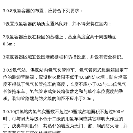
3.0.8液氢容器的布置，应符合下列要求：
1设置液氢容器的场所应通风良好，并不得安装在室内；
2液氢容器应设在稳固的基础上，基座高度宜高于周围地面
0.3m；
3液氢容器区域宜设围墙或栅栏和防撞设施，并设有安全标识。
3.0.9氢气站、供氢站内氢气长管拖车、氢气管束式集装箱固定车
位的装卸管路端，应设耐火极限不低于4.0h的防火墙，防火墙高
度不得低于氢气长管拖车的高度，长度不应小于0.5与1.5倍氢气
长管拖车车、氢气管束式集装箱位数之和与单个车位宽度的乘
积。装卸管路端与防火墙的间距不应小于2.0m。
3.0.10供氢站内氢气实瓶数不超过60瓶或占地面积不超过500㎡
时，可与耐火等级不低于二级的用氢车间或其它非明火作业的
丁、戊类车间贴邻，其贴邻的墙应为无门、窗、洞的防火墙，并
宜布置在靠厂房的外墙或端部。