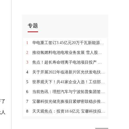
专题
1
华电重工签订3.45亿元20万千瓦新能源制氢工程示范项目PC总承包合同0今日关注
2
推动氢燃料电池电堆业务发展 雪人股份与日本氢动力公司达成战略合作3世界微速讯
3
焦点！超长寿命锂离子电池项目投产 永兴材料参与建设宁波朗辰独立储能电站项目
4
关于开展2022年临港新片区光伏发电扶持申报工作的通知1快资讯
5
世界观天下！共41家企业入选！工信部就第四批动力电池回收白名单征求意见
6
当前热讯：理想汽车与宁波拓普集团签署战略合作框架协议
署了
7
宝馨科技光储充换项目紧锣密鼓稳步推进4焦点速讯
8
天天观焦点：投资18.6亿元 宝馨科技拟加码投建2GW光伏异质结电池等项目
元人