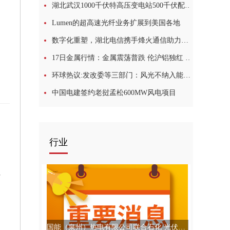
湖北武汉1000千伏特高压变电站500千伏配套线路成功送电1世界资讯
Lumen的超高速光纤业务扩展到美国各地
数字化重塑，湖北电信携手烽火通信助力酒店业“破茧成蝶”1世界热点评
17日金属行情：金属震荡普跌 伦沪铝独红 黑色系全线飘绿
环球热议:发改委等三部门：风光不纳入能源消费总量 推动可再生能源参与绿证交易
中国电建签约老挝孟松600MW风电项目
年
行业
费
国能（泉州）热电有限公司联合石化 光伏项目二期并网发电4全球视点