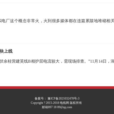
虚拟电厂这个概念非常火，火到很多媒体都在连篇累牍地堆砌相
块上线
千伏余桂营建芙线B相护层电流较大，需现场排查。”11月14日，
备案号： 豫ICP备2021032478号-3
Copyright ? 2015-2018 电线网 版权所有
邮箱897 18 09@qq.com