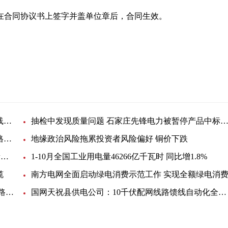
在合同协议书上签字并盖单位章后，合同生效。
技术服务费
中铁七局集团电务工程有限公司郑开城际铁路延长线站后工程光缆框架协议通信光缆邀请采购
抽检中发现质量问题 石家庄先锋电力被暂停产品中标资格1
内蒙古仁达特种电缆因质量问题被暂停产品中标资格6个月1新动态
地缘政治风险拖累投资者风险偏好 铜价下跌
必和必拓：Escondida铜矿罢工是工会错误指控1最新快讯
1-10月全国工业用电量46266亿千瓦时 同比增1.8%
缆
南方电网全面启动绿电消费示范工作 实现全额绿电消
国网临汾供电公司首创断线瞬切开关 填补了配电线路切除断线故障的技术空白
国网天祝县供电公司：10千伏配网线路馈线自动化全覆盖