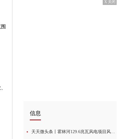
X 关闭
范围
款、
信息
天天微头条丨霍林河129.6兆瓦风电项目风机全部就位