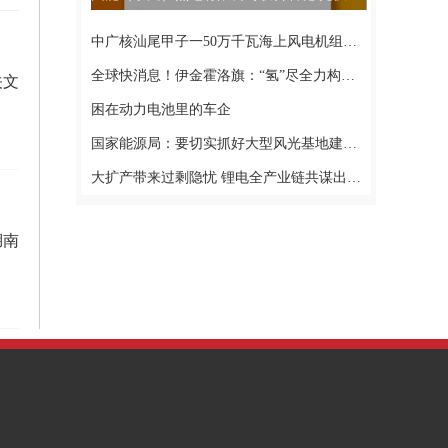
中广核汕尾甲子一50万千瓦海上风电机组全部并网发电
全球快消息！伊金霍洛旗：“氢”尽全力构筑北疆氢都
关文
困在动力电池里的车企
国家能源局：要切实抓好大型风光基地建设工作1世界微动态
大扩产带来过剩隐忧 锂电全产业链共谋出海服务4环球视点
湖南