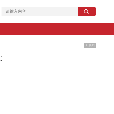
X 关闭
C