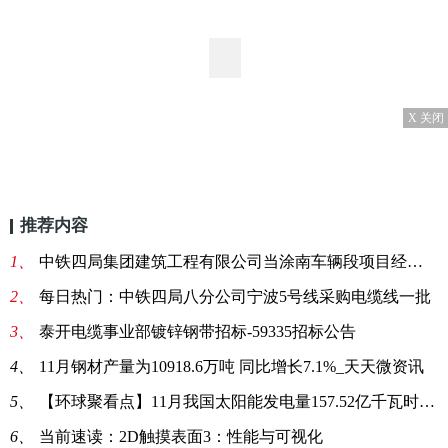
X 关闭
推荐内容
1、
中铁四局集团建筑工程有限公司当涂南车辆段项目经理部采购铝芯电缆
2、
每日热门：中铁四局八分公司宁波5号线采购电缆线一批
3、
泰开电缆事业部镀锌钢带招标-59335招标公告
4、
11月钢材产量为10918.6万吨 同比增长7.1%_天天微资讯
5、
【环球聚看点】11月我国太阳能发电量157.52亿千瓦时 同比持平
6、
当前速读：2D触摸表面3：性能与可视化