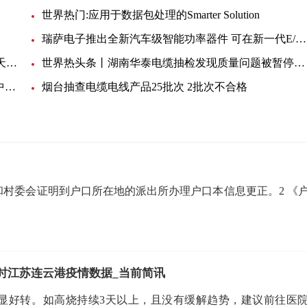
世界热门:应用于数据包处理的Smarter Solution
瑞萨电子推出全新汽车级智能功率器件 可在新一代E/E架构中实现安全、灵活的配电:世界焦点
一文学会高效比较CMOS开关和固态继电器性能:天天观察
世界热头条丨湖南华泰电缆抽检发现质量问题被暂停产品中标12个月
金海电力科技因质量问题被国网湖南公司暂停产品中标12个月
烟台抽查电缆电线产品25批次 2批次不合格
和村委会证明到户口所在地的派出所办理户口本信息更正。2 《
20时江苏连云港疫情数据_当前简讯
明显好转。如高烧持续3天以上，且没有缓解趋势，建议前往医