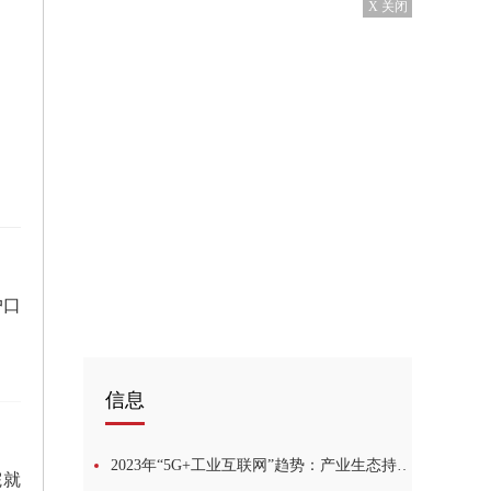
X 关闭
户口
信息
2023年“5G+工业互联网”趋势：产业生态持续完善，助力应用拓展
院就