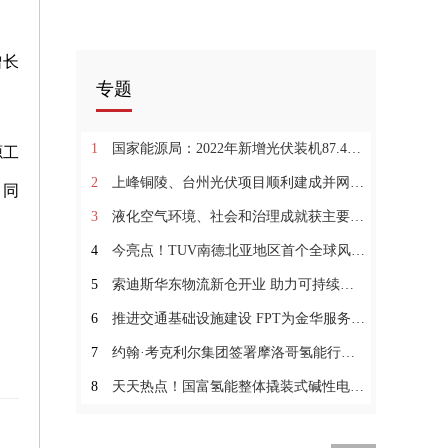
增长
专题
1
国家能源局：2022年新增光伏装机87.41GW-天天观天下
源工
2
上峰铜陵、台州光伏项目顺利建成并网投运:热消息
，同
3
液化空气环境、社会和治理成就获主要企业可持续发展评级认可
4
今亮点！TUV南德北亚地区首个全球风力培训中心于韩国新安郡建立
5
索迪斯华东物流新仓开业 助力可持续化绿色智慧物流发展:世界微动态
6
推进交通基础设施建设 FPT为金华服务区提供电力保障|今日快讯
7
约翰·考克利尔集团签署摩洛哥氢能行业发展战略协议
8
天天热点！国富氢能整体撬装式碱性电解水制氢系统正式交付