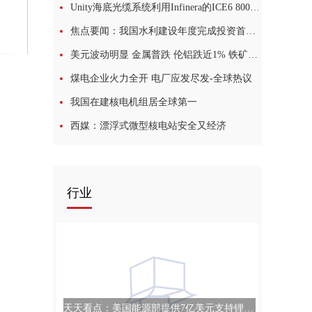
Unity海底光缆系统利用Infinera的ICE6 800G解决方案扩大容量
焦点要闻：我国水利建设年度完成投资首次突破1万亿元——“数”说我国水利基础设施建设四大看点
美元波动明显 金属普跌 伦铝跌近1% 铁矿石续跌超1%
煤电企业火力全开 电厂应发尽发-全球热议
我国在建核电机组居全球第一
西媒：漂浮式微型核电站安全又经济
行业
天天看点：美国能源部提供7亿美元支持锂产业