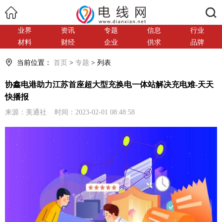
搜索
业界
资讯
专题
信息
行业
材料
财经
企业
供求
品牌
当前位置：
首页
>
专题
> 列表
协鑫电港助力江苏首座超大型充换电一体站解决充电难-天天
快播报
来源：美通社 时间：2023-02-01 08:48:58