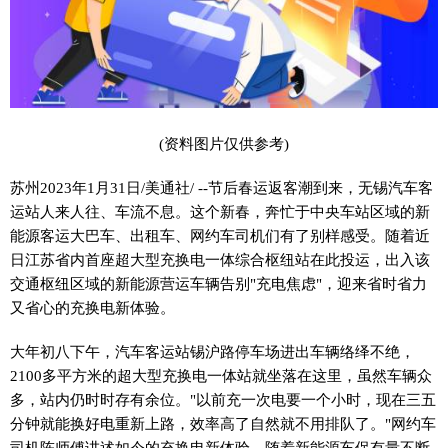
(资料图片仅供参考)
苏州2023年1月31日/美通社/ --节后春运返客潮到来，无锡汽车客
运站人来人往、车流不息。这个新春，奔忙于中央车站区域的新
能源客运大巴车、出租车、网约车司机们有了别样感受。随着近
日江苏省内首座超大型充换电一体综合枢纽站在此投运，出入该
交通枢纽区域的新能源营运车辆告别"充电焦虑"，迎来省时省力
又省心的充换电新体验。
大年初八下午，汽车客运站锡沪路停车场进出车辆络绎不绝，
2100多平方米的超大型充换电一体站就坐落在这里，虽然车辆众
多，站内仍时时存有余位。"以前充一次电要一个小时，现在三五
分钟就能换好电重新上路，效率高了自然就不用排队了。"网约车
司机陈师傅讲述如今的充换电新体验。随着新能源车保有量不断