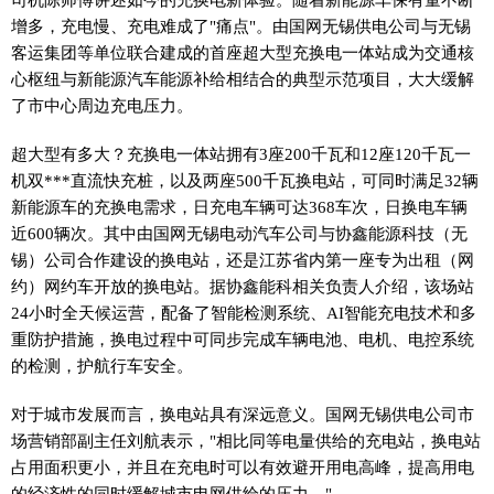
增多，充电慢、充电难成了"痛点"。由国网无锡供电公司与无锡
客运集团等单位联合建成的首座超大型充换电一体站成为交通核
心枢纽与新能源汽车能源补给相结合的典型示范项目，大大缓解
了市中心周边充电压力。
超大型有多大？充换电一体站拥有3座200千瓦和12座120千瓦一
机双***直流快充桩，以及两座500千瓦换电站，可同时满足32辆
新能源车的充换电需求，日充电车辆可达368车次，日换电车辆
近600辆次。其中由国网无锡电动汽车公司与协鑫能源科技（无
锡）公司合作建设的换电站，还是江苏省内第一座专为出租（网
约）网约车开放的换电站。据协鑫能科相关负责人介绍，该场站
24小时全天候运营，配备了智能检测系统、AI智能充电技术和多
重防护措施，换电过程中可同步完成车辆电池、电机、电控系统
的检测，护航行车安全。
对于城市发展而言，换电站具有深远意义。国网无锡供电公司市
场营销部副主任刘航表示，"相比同等电量供给的充电站，换电站
占用面积更小，并且在充电时可以有效避开用电高峰，提高用电
的经济性的同时缓解城市电网供给的压力。"