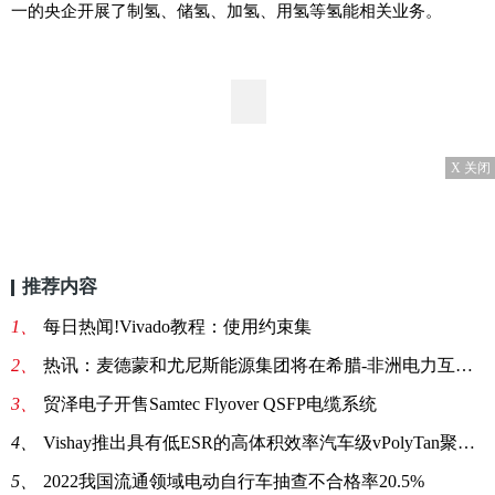
一的央企开展了制氢、储氢、加氢、用氢等氢能相关业务。
X 关闭
推荐内容
1、
每日热闻!Vivado教程：使用约束集
2、
热讯：麦德蒙和尤尼斯能源集团将在希腊-非洲电力互联上展开合作
3、
贸泽电子开售Samtec Flyover QSFP电缆系统
4、
Vishay推出具有低ESR的高体积效率汽车级vPolyTan聚合物钽片式电容器
5、
2022我国流通领域电动自行车抽查不合格率20.5%