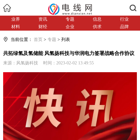
搜索
业界
资讯
专题
信息
行业
材料
财经
企业
供求
品牌
当前位置：
首页
>
专题
> 列表
共拓绿氢及氢储能 风氢扬科技与华润电力签署战略合作协议
来源：风氢扬科技 时间：2023-02-02 13:49:55